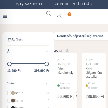
25.000
FT
FELETT INGYENES SZÁLLÍTÁS
0
Kerti bútor
Szűrés
25
termék
Ár
CHIC
CHIC
ANTIQUE
ANTIQUE
Fém
Kerti
13.990 Ft
396.990 Ft
tűzrakóhely
ülőgarnitúra
asztallal
Szín
Azonnal
Külső
szállítjuk
raktáron
natúr
14
56.990
Ft
286.990
Ft
barna
6
fekete
4