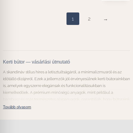
1
2
→
Kerti bútor — vásárlási útmutató
A skandináv stílus híres a letisztultságáról, a minimalizmusról és az
időtálló dizájnról. Ezek a jellemzők jól érvényesülnek kerti bútorainkban
is, amelyek egyszerre elegánsak és funkcionalitásukban is
kiemelkedőek. A prémium minőségű anyagok, mint például a
bambusz és más természetes alapanyagok, garantálják, hogy bútoraink
ne csak stílusosak, de tartósak és ellenállók is legyenek az időjárás
viszontagságaival szemben.
A könnyed, letisztult formatervezésű kerti fotelek kiválóan passzolnak
bármilyen kerti környezetbe. A prémium párnázat garantálja, hogy a