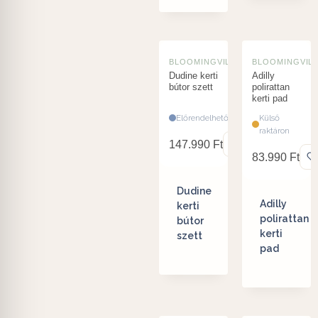
BLOOMINGVILLE
BLOOMINGVIL
Dudine kerti
Adilly
bútor szett
polirattan
kerti pad
Előrendelhető
Külső
raktáron
147.990
Ft
83.990
Ft
Dudine
Adilly
kerti
polirattan
bútor
kerti
szett
pad