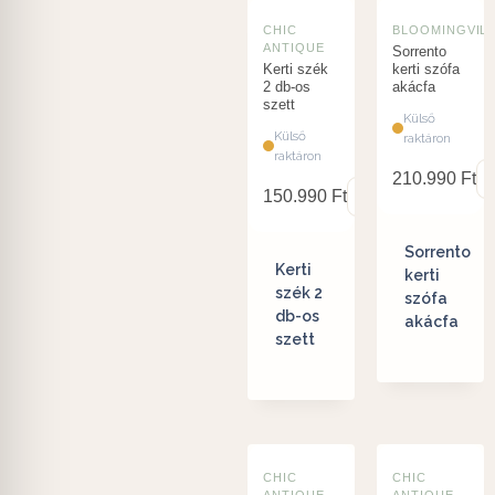
CHIC
BLOOMINGVIL
ANTIQUE
Sorrento
Kerti szék
kerti szófa
2 db-os
akácfa
szett
Külső
Külső
raktáron
raktáron
210.990
Ft
150.990
Ft
Sorrento
Kerti
kerti
szék 2
szófa
db-os
akácfa
szett
CHIC
CHIC
ANTIQUE
ANTIQUE