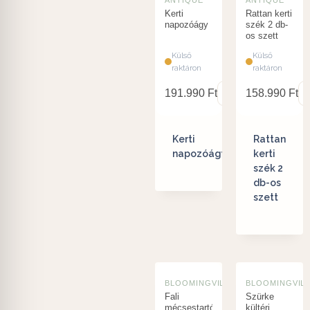
Kerti
Rattan kerti
napozóágy
szék 2 db-
os szett
Külső
Külső
raktáron
raktáron
191.990
Ft
158.990
Ft
Kerti
Rattan
napozóágy
kerti
szék 2
db-os
szett
BLOOMINGVILLE
BLOOMINGVIL
Fali
Szürke
mécsestartó
kültéri