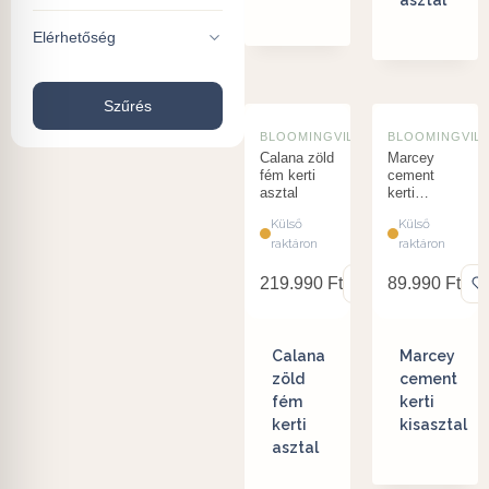
asztal
Elérhetőség
Szűrés
BLOOMINGVILLE
BLOOMINGVIL
Calana zöld
Marcey
fém kerti
cement
asztal
kerti
kisasztal
Külső
Külső
raktáron
raktáron
219.990
Ft
89.990
Ft
Calana
Marcey
zöld
cement
fém
kerti
kerti
kisasztal
asztal