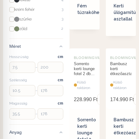
Fém
Kerti
krém fehér
3
tűzrakóhely
ülőgarnitúr
asztallal
szürke
3
zöld
2
Méret
Hosszúság
cm
BLOOMINGVILLE
BLOOMINGVIL
Sorrento
Bambusz
–
kerti lounge
kerti
fotel 2 db-
étkezőasztal
os szett
Szélesség
cm
Külső
Külső
akácfa
raktáron
raktáron
–
228.990
Ft
174.990
Ft
Magasság
cm
–
Sorrento
Bambusz
kerti
kerti
Anyag
lounge
étkezőaszt