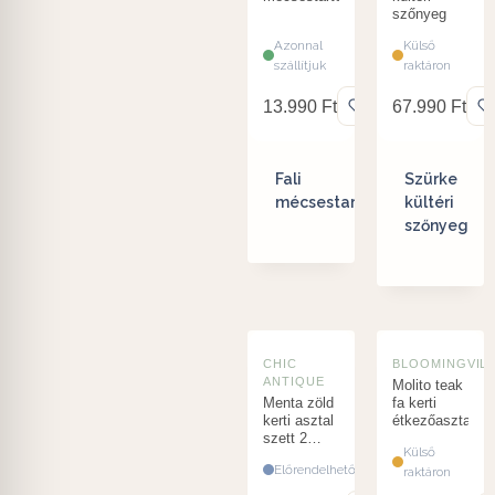
szőnyeg
Azonnal
Külső
szállítjuk
raktáron
13.990
Ft
67.990
Ft
Fali
Szürke
mécsestartó
kültéri
szőnyeg
CHIC
BLOOMINGVIL
ANTIQUE
Molito teak
Menta zöld
fa kerti
kerti asztal
étkezőasztal
szett 2
Külső
székkel
Előrendelhető
raktáron