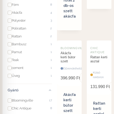
fotel 2
Fém
8
db-os
szett
Akácfa
4
akácfa
Polyester
3
Polirattan
2
Rattan
2
Bambusz
1
BLOOMINGVILLE
CHIC
Pamut
1
ANTIQUE
Akácfa
kerti bútor
Rattan kerti
Teak
1
szett
asztal
cement
1
Előrendelhető
Külső
Üveg
1
raktáron
396.990
Ft
131.990
Ft
Gyártó
Akácfa
kerti
Bloomingville
17
Rattan
bútor
Chic Antique
8
kerti
szett