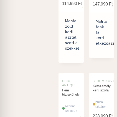
114.990
Ft
147.990
Ft
Menta
Molito
zöld
teak
kerti
fa
asztal
kerti
szett 2
étkezőaszt
székkel
CHIC
BLOOMINGVIL
ANTIQUE
Kétszemélyes
Fém
kerti szófa
tűzrakóhely
Külső
Azonnal
raktáron
szállítjuk
228.990
Ft