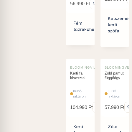
56.990
Ft
Kétszemély
Fém
kerti
tűzrakóhely
szófa
BLOOMINGVILLE
BLOOMINGVIL
Kerti fa
Zöld pamut
kisasztal
függőágy
Külső
Külső
raktáron
raktáron
104.990
Ft
57.990
Ft
Kerti
Zöld