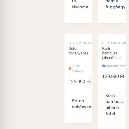
fa
pamut
kisasztal
függőágy
BLOOMINGVILLE
BLOOMINGVIL
Beton
Kerti
dohányzóasztal
bambusz
pihenő fotel
Külső
Előrendelhető
raktáron
129.990
Ft
125.990
Ft
Kerti
Beton
bambusz
dohányzóasztal
pihenő
fotel