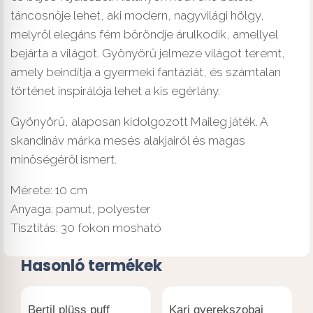
táncosnője lehet, aki modern, nagyvilági hölgy,
melyről elegáns fém bőröndje árulkodik, amellyel
bejárta a világot. Gyönyörű jelmeze világot teremt,
amely beindítja a gyermeki fantáziát, és számtalan
történet inspirálója lehet a kis egérlány.
Gyönyörű, alaposan kidolgozott Maileg játék. A
skandináv márka mesés alakjairól és magas
minőségéről ismert.
Mérete: 10 cm
Anyaga: pamut, polyester
Tisztítás: 30 fokon mosható
Hasonló termékek
Bertil plüss puff
Kari gyerekszobai