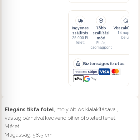
Ingyenes
Több
Visszaküldés
szállítás
szállítási
14 napon
mód
belül
25 000 Ft
felett
Futár,
csomagpont
Biztonságos fizetés
Pay
Elegáns tikfa fotel
, mely öblös kialakításával,
vastag párnáival kedvenc pihenőfoteled lehet.
Méret
Magasság: 58,5 cm