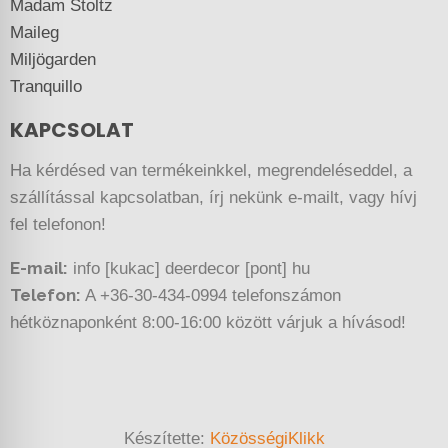
Madam Stoltz
Maileg
Miljögarden
Tranquillo
KAPCSOLAT
Ha kérdésed van termékeinkkel, megrendeléseddel, a
szállítással kapcsolatban, írj nekünk e-mailt, vagy hívj
fel telefonon!
E-mail:
info [kukac] deerdecor [pont] hu
Telefon:
A +36-30-434-0994 telefonszámon
hétköznaponként 8:00-16:00 között várjuk a hívásod!
Készítette:
KözösségiKlikk