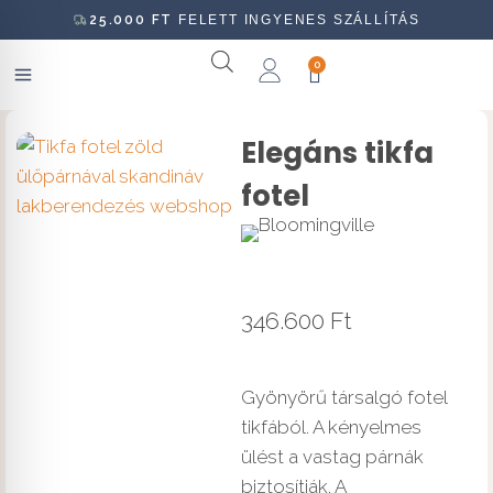
25.000
FT
FELETT INGYENES SZÁLLÍTÁS
0
Elegáns tikfa
fotel
346.600
Ft
Gyönyörű társalgó fotel
tikfából. A kényelmes
ülést a vastag párnák
biztosítják. A