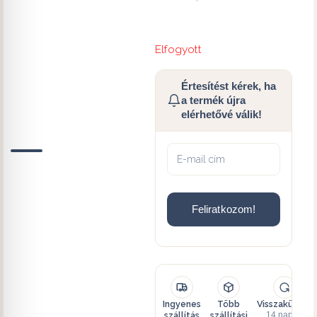
Elfogyott
Értesítést kérek, ha
a termék újra
elérhetővé válik!
Feliratkozom!
Ingyenes
Több
Visszaküldés
szállítás
szállítási
14 napon