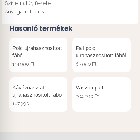
Színe: natúr, fekete
Anyaga: rattan, vas
Hasonló termékek
Polc újrahasznosított
Fali polc
fából
újrahasznosított fából
144.990
Ft
63.990
Ft
Kávézóasztal
Vászon puff
újrahasznosított fából
204.990
Ft
167.990
Ft