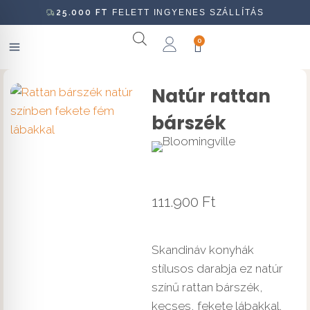
25.000
FT
FELETT INGYENES SZÁLLÍTÁS
0
Natúr rattan
bárszék
111.900
Ft
Skandináv konyhák
stílusos darabja ez natúr
színű rattan bárszék,
kecses, fekete lábakkal.