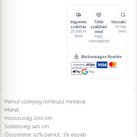
Ingyenes
Több
Visszaküldés
szállítás
szállítási
14 napon
mód
belül
25 000 Ft
felett
Futár,
csomagpont
Biztonságos fizetés
Pay
Pamut szőnyeg rombusz mintával.
Méret
Hosszúság: 200 cm
Szélesség: 140 cm
Összetétel: 97% pamut, 3% egyéb