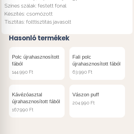
Színes szálak: festett fonal
Készítés: csomózott
Tisztítás: folttisztítás javasolt
Hasonló termékek
Polc újrahasznosított
Fali polc
fából
újrahasznosított fából
144.990
Ft
63.990
Ft
Kávézóasztal
Vászon puff
újrahasznosított fából
204.990
Ft
167.990
Ft