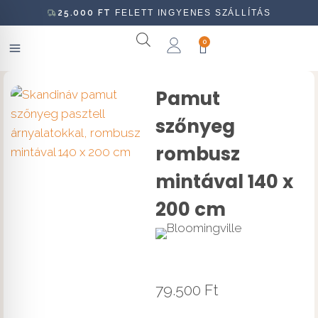
25.000
FT
FELETT INGYENES SZÁLLÍTÁS
0
Pamut
szőnyeg
rombusz
mintával 140 x
200 cm
79.500
Ft