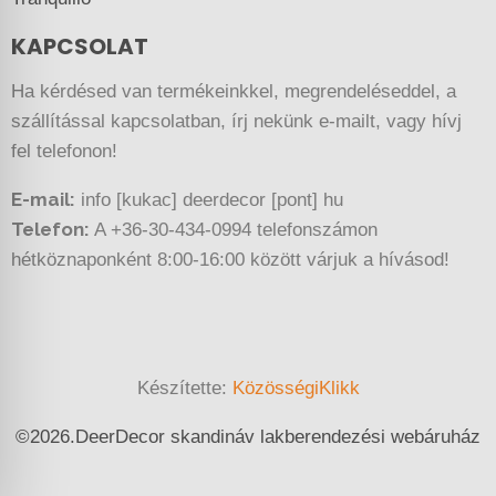
KAPCSOLAT
Ha kérdésed van termékeinkkel, megrendeléseddel, a
szállítással kapcsolatban, írj nekünk e-mailt, vagy hívj
fel telefonon!
E-mail:
info [kukac] deerdecor [pont] hu
Telefon:
A +36-30-434-0994 telefonszámon
hétköznaponként 8:00-16:00 között várjuk a hívásod!
Készítette:
KözösségiKlikk
©
2026.
DeerDecor skandináv lakberendezési webáruház