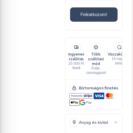
Feliratkozom!
Ingyenes
Több
Visszaküldés
szállítás
szállítási
14 napon
mód
belül
25 000 Ft
felett
Futár,
csomagpont
Biztonságos fizetés
Pay
Anyag és kivitel