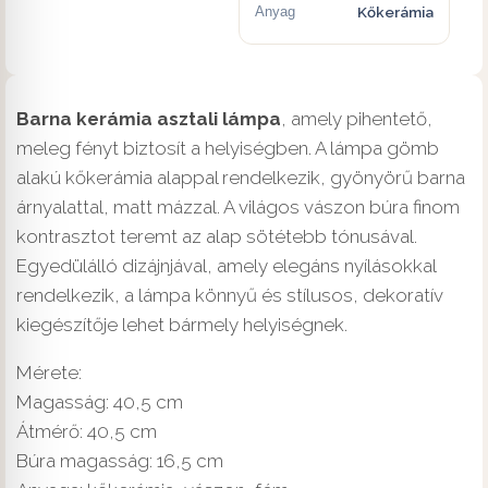
Anyag
Kőkerámia
Barna kerámia asztali lámpa
, amely pihentető,
meleg fényt biztosít a helyiségben. A lámpa gömb
alakú kőkerámia alappal rendelkezik, gyönyörű barna
árnyalattal, matt mázzal. A világos vászon búra finom
kontrasztot teremt az alap sötétebb tónusával.
Egyedülálló dizájnjával, amely elegáns nyílásokkal
rendelkezik, a lámpa könnyű és stílusos, dekoratív
kiegészítője lehet bármely helyiségnek.
Mérete:
Magasság: 40,5 cm
Átmérő: 40,5 cm
Búra magasság: 16,5 cm