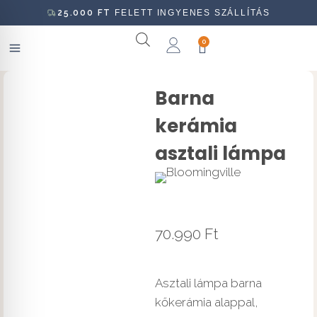
25.000
FT
FELETT INGYENES SZÁLLÍTÁS
0
Barna
kerámia
asztali lámpa
70.990
Ft
Asztali lámpa barna
kőkerámia alappal,