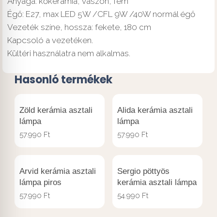
Anyaga: kőkerámia, vászon, fém
Égő: E27, max LED 5W /CFL 9W /40W normál égő
Vezeték színe, hossza: fekete, 180 cm
Kapcsoló a vezetéken.
Kültéri használatra nem alkalmas.
Hasonló termékek
Zöld kerámia asztali
Alida kerámia asztali
lámpa
lámpa
57.990
Ft
57.990
Ft
Arvid kerámia asztali
Sergio pöttyös
lámpa piros
kerámia asztali lámpa
57.990
Ft
54.990
Ft