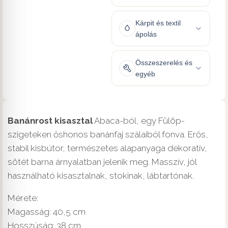
Kárpit és textil
ápolás
Összeszerelés és
egyéb
Banánrost kisasztal
Abaca-ból, egy Fülöp-
szigeteken őshonos banánfaj szálaiból fonva. Erős,
stabil kisbútor, természetes alapanyaga dekoratív,
sötét barna árnyalatban jelenik meg. Masszív, jól
használható kisasztalnak, stokinak, lábtartónak.
Mérete:
Magasság: 40,5 cm
Hosszúság: 38 cm