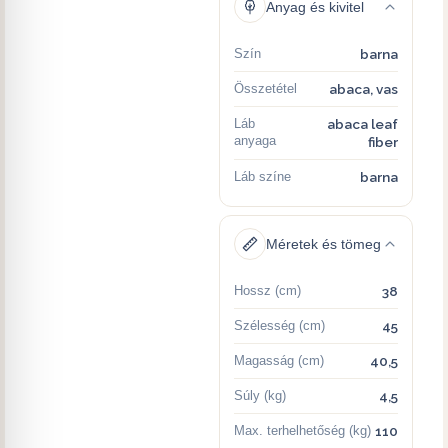
Anyag és kivitel
Szín
barna
Összetétel
abaca, vas
Láb
abaca leaf
anyaga
fiber
Láb színe
barna
Méretek és tömeg
Hossz (cm)
38
Szélesség (cm)
45
Magasság (cm)
40,5
Súly (kg)
4,5
Max. terhelhetőség (kg)
110