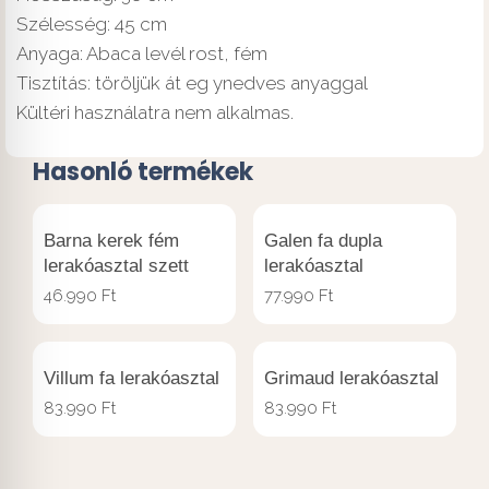
Szélesség: 45 cm
Anyaga: Abaca levél rost, fém
Tisztítás: töröljük át eg ynedves anyaggal
Kültéri használatra nem alkalmas.
Hasonló termékek
Barna kerek fém
Galen fa dupla
lerakóasztal szett
lerakóasztal
46.990
Ft
77.990
Ft
Villum fa lerakóasztal
Grimaud lerakóasztal
83.990
Ft
83.990
Ft