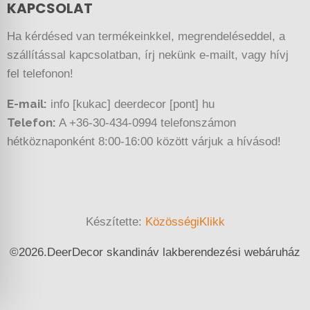
KAPCSOLAT
Ha kérdésed van termékeinkkel, megrendeléseddel, a
szállítással kapcsolatban, írj nekünk e-mailt, vagy hívj
fel telefonon!
E-mail:
info [kukac] deerdecor [pont] hu
Telefon:
A +36-30-434-0994 telefonszámon
hétköznaponként 8:00-16:00 között várjuk a hívásod!
Készítette:
KözösségiKlikk
©
2026.
DeerDecor skandináv lakberendezési webáruház