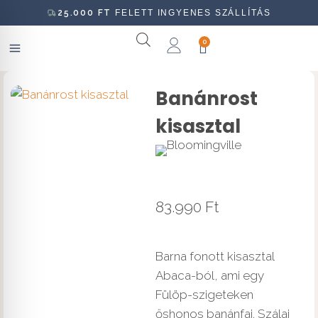
25.000
FT
FELETT INGYENES SZÁLLÍTÁS
0
Banánrost
kisasztal
83.990
Ft
Barna fonott kisasztal
Abaca-ból, ami egy
Fülöp-szigeteken
őshonos banánfaj. Szálai