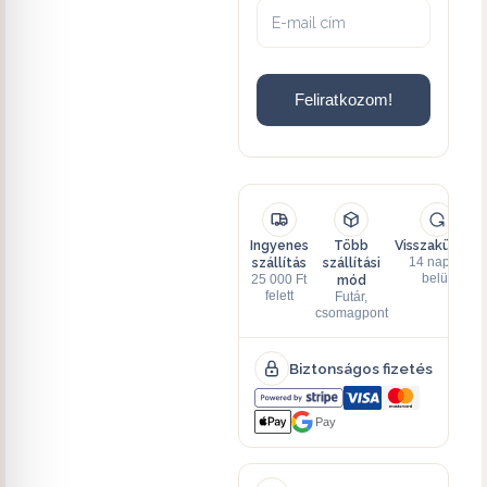
Feliratkozom!
Ingyenes
Több
Visszaküldés
szállítás
szállítási
14 napon
mód
belül
25 000 Ft
felett
Futár,
csomagpont
Biztonságos fizetés
Pay