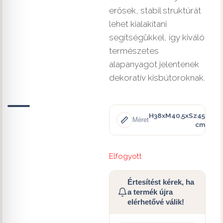
erősek, stabil struktúrát
lehet kialakítani
segítségükkel, így kiváló
természetes
alapanyagot jelentenek
dekoratív kisbútoroknak.
H38xM40,5xSz45
Méret
cm
Elfogyott
Értesítést kérek, ha
a termék újra
elérhetővé válik!