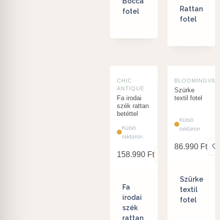
Bocca
Rattan
fotel
fotel
CHIC
BLOOMINGVIL
ANTIQUE
Szürke
Fa irodai
textil fotel
szék rattan
betéttel
Külső
Külső
raktáron
raktáron
86.990
Ft
158.990
Ft
Szürke
Fa
textil
irodai
fotel
szék
rattan