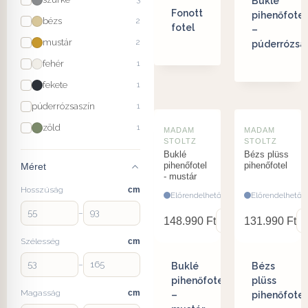
Buklé
Fonott
pihenőfotel
bézs
2
fotel
–
mustár
2
púderrózsa
fehér
1
fekete
1
púderrózsaszín
1
zöld
1
MADAM
MADAM
STOLTZ
STOLTZ
Buklé
Bézs plüss
pihenőfotel
pihenőfotel
Méret
- mustár
Hosszúság
cm
Előrendelhető
Előrendelhető
–
148.990
Ft
131.990
Ft
Szélesség
cm
–
Buklé
Bézs
pihenőfotel
plüss
Magasság
cm
–
pihenőfotel