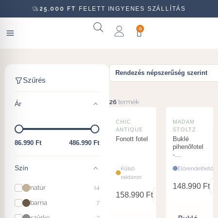
25.000
FT
FELETT INGYENES SZÁLLÍTÁS
0
Fotel
Szűrés
26
termék
Ár
CHIC
MADAM
ANTIQUE
STOLTZ
Fonott fotel
Buklé
86.990 Ft
486.990 Ft
pihenőfotel
-
púderrózsaszín
Szín
Külső
Előrendelhető
raktáron
148.990
Ft
natúr
14
158.990
Ft
barna
7
szürke
3