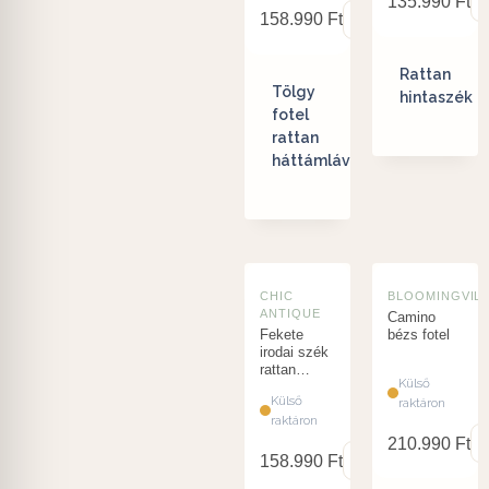
135.990
Ft
158.990
Ft
Rattan
Tölgy
hintaszék
fotel
rattan
háttámlával
CHIC
BLOOMINGVIL
ANTIQUE
Camino
Fekete
bézs fotel
irodai szék
rattan
Külső
betéttel
Külső
raktáron
raktáron
210.990
Ft
158.990
Ft