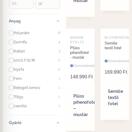
mustár
–
Anyag
Polyester
8
MADAM
BLOOMINGVIL
Gumifa
4
STOLTZ
Semilie
Plüss
textil fotel
Rattan
3
pihenőfotel
- mustár
100% FSC®
2
Előrendelhető
Előrendelhető
Nyírfa
2
169.990
Ft
148.990
Ft
Fém
1
Rétegelt lemez
1
Semilie
Plüss
Tölgy
1
textil
pihenőfotel
fotel
zsenília
1
–
mustár
Gyártó