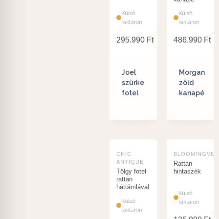
Külső
Külső
raktáron
raktáron
295.990
Ft
486.990
Ft
Joel
Morgan
szürke
zöld
fotel
kanapé
CHIC
BLOOMINGVIL
ANTIQUE
Rattan
Tölgy fotel
hintaszék
rattan
háttámlával
Külső
Külső
raktáron
raktáron