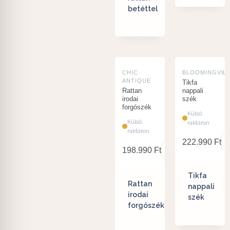
betéttel
CHIC
BLOOMINGVIL
ANTIQUE
Tikfa
Rattan
nappali
irodai
szék
forgószék
Külső
Külső
raktáron
raktáron
222.990
Ft
198.990
Ft
Tikfa
Rattan
nappali
irodai
szék
forgószék