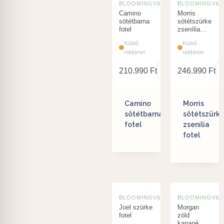
BLOOMINGVILLE
BLOOMINGVIL
Camino
Morris
sötétbarna
sötétszürke
fotel
zsenília
fotel
Külső
Külső
raktáron
raktáron
210.990
Ft
246.990
Ft
Camino
Morris
sötétbarna
sötétszürk
fotel
zsenília
fotel
BLOOMINGVILLE
BLOOMINGVIL
Joel szürke
Morgan
fotel
zöld
kanapé