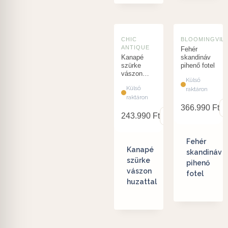
CHIC
BLOOMINGVIL
ANTIQUE
Fehér
Kanapé
skandináv
szürke
pihenő fotel
vászon
Külső
huzattal
Külső
raktáron
raktáron
366.990
Ft
243.990
Ft
Fehér
Kanapé
skandináv
szürke
pihenő
vászon
fotel
huzattal