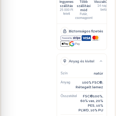
Ingyenes
Több
Visszaküldés
szállítás
szállítási
14 napon
mód
belül
25 000 Ft
felett
Futár,
csomagpont
Biztonságos fizetés
Pay
Anyag és kivitel
Szín
natúr
Anyag
100% FSC®,
Rétegelt lemez
Összetétel
FSC®100%,
60% vas, 20%
PES, 10%
PLWD, 10% PU