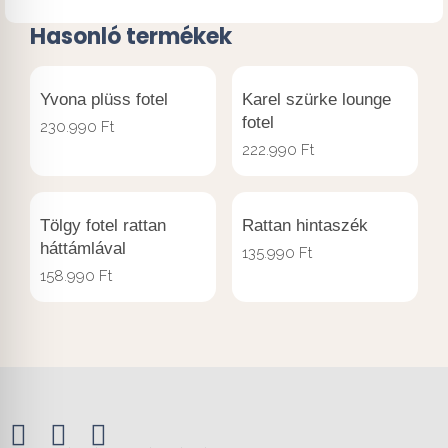
Hasonló termékek
Yvona plüss fotel
Karel szürke lounge
fotel
230.990
Ft
222.990
Ft
Tölgy fotel rattan
Rattan hintaszék
háttámlával
135.990
Ft
158.990
Ft