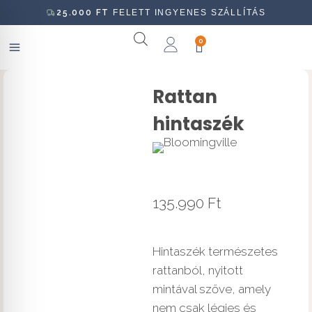
25.000
FT
FELETT INGYENES SZÁLLÍTÁS
0
Rattan
hintaszék
135.990
Ft
Hintaszék természetes
rattanból, nyitott
mintával szőve, amely
nem csak légies és