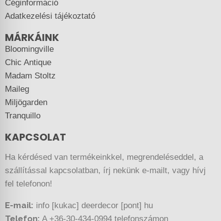
Céginformáció
Adatkezelési tájékoztató
MÁRKÁINK
Bloomingville
Chic Antique
Madam Stoltz
Maileg
Miljögarden
Tranquillo
KAPCSOLAT
Ha kérdésed van termékeinkkel, megrendeléseddel, a
szállítással kapcsolatban, írj nekünk e-mailt, vagy hívj
fel telefonon!
E-mail:
info [kukac] deerdecor [pont] hu
Telefon:
A +36-30-434-0994 telefonszámon