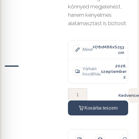
könnyed megjelenést,
hanem kényelmes
alátámasztást is biztosít.
H78xM86xSz53
Méret
cm
2026.
Várható
szeptember
kiszállítás
2.
Kedvence
Kosárba teszem