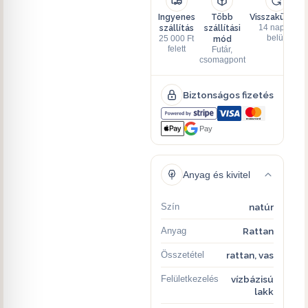
Ingyenes
Több
Visszaküldés
szállítás
szállítási
14 napon
mód
belül
25 000 Ft
felett
Futár,
csomagpont
Biztonságos fizetés
Pay
Anyag és kivitel
Szín
natúr
Anyag
Rattan
Összetétel
rattan, vas
Felületkezelés
vízbázisú
lakk