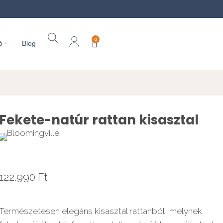
0
ó
Blog
Fekete-natúr rattan kisasztal
122.990
Ft
Természetesen elegáns kisasztal rattanból, melynek