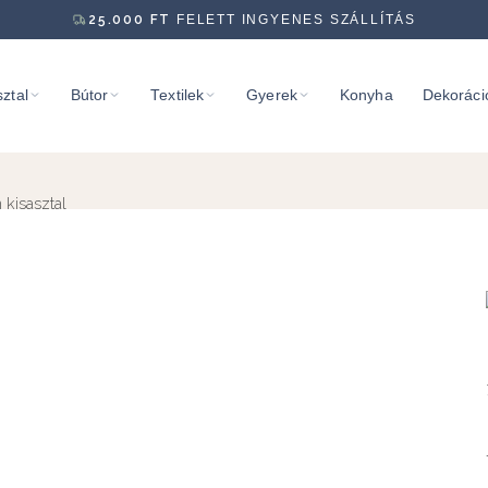
25.000
FT
FELETT INGYENES SZÁLLÍTÁS
ztal
Bútor
Textilek
Gyerek
Konyha
Dekoráci
 kisasztal