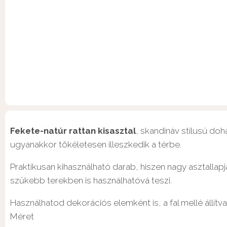
Fekete-natúr rattan kisasztal
, skandináv stílusú doh
ugyanakkor tökéletesen illeszkedik a térbe.
Praktikusan kihasználható darab, hiszen nagy asztallap
szűkebb terekben is használhatóvá teszi.
Használhatod dekorációs elemként is, a fal mellé állítva a
Méret