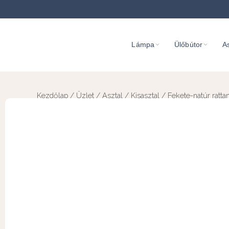
Lámpa
Ülőbútor
As
Kezdőlap
/
Üzlet
/
Asztal
/
Kisasztal
/ Fekete-natúr rattan