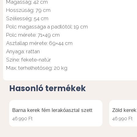
Magasság: 42 cm
Hosszúság: 79 cm
Szélesség: 54 cm
Polc magassága a padlótól: 19 cm
Polc mérete: 71×49 cm
Asztallap mérete: 69×44 cm
Anyaga: rattan
Színe: fekete-natúr
Max. terhelhetőség: 20 kg
Hasonló termékek
Barna kerek fém lerakóasztal szett
Zöld kerek
46.990
Ft
46.990
Ft