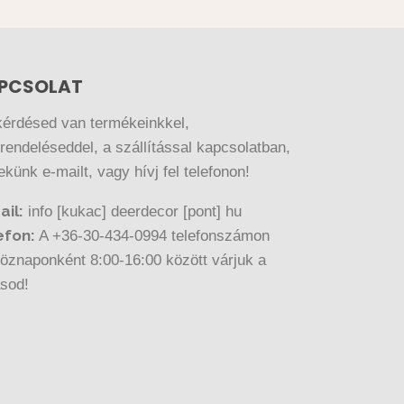
PCSOLAT
kérdésed van termékeinkkel,
endeléseddel, a szállítással kapcsolatban,
nekünk e-mailt, vagy hívj fel telefonon!
ail:
info [kukac] deerdecor [pont] hu
efon:
A +36-30-434-0994 telefonszámon
öznaponként 8:00-16:00 között várjuk a
ásod!