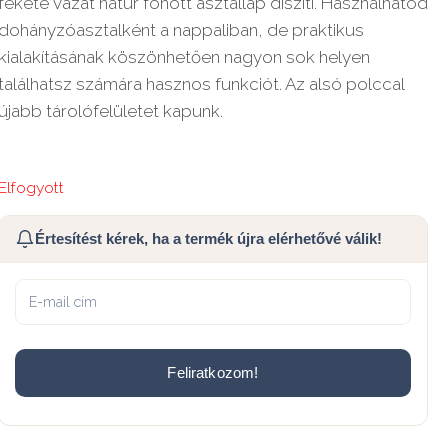
fekete vázát natúr fonott asztallap díszíti. Használhatod
dohányzóasztalként a nappaliban, de praktikus
kialakításának köszönhetően nagyon sok helyen
találhatsz számára hasznos funkciót. Az alsó polccal
újabb tárolófelületet kapunk.
Elfogyott
Értesítést kérek, ha a termék újra elérhetővé válik!
Feliratkozom!