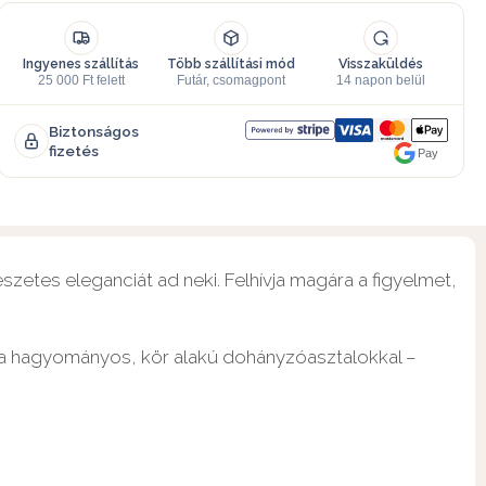
Ingyenes szállítás
Több szállítási mód
Visszaküldés
25 000 Ft felett
Futár, csomagpont
14 napon belül
Biztonságos
fizetés
Pay
szetes eleganciát ad neki. Felhívja magára a figyelmet,
en a hagyományos, kör alakú dohányzóasztalokkal –