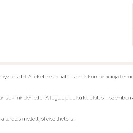
ányzóasztal. A fekete és a natúr színek kombinációja termé
ján sok minden elfér. A téglalap alakú kialakítás – szemb
 tárolás mellett jól díszíthető is.