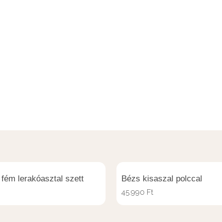
 fém lerakóasztal szett
Bézs kisaszal polccal
45.990
Ft