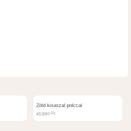
Zöld kisaszal polccal
45.990
Ft