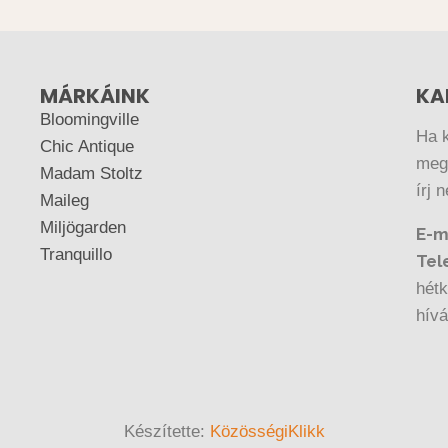
MÁRKÁINK
KA
Bloomingville
Ha 
Chic Antique
megr
Madam Stoltz
írj 
Maileg
Miljögarden
E-m
Tranquillo
Tel
hétk
hív
Készítette:
KözösségiKlikk