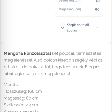
Szélesség (cm)
43
Magasság (cm)
80
Kárpit és textil
ápolás
Mangófa konzolasztal
két polccal, természetes
megjelenéssel. Alsó polcán kisebb szegély védi az
ott tárolt dolgokat attól, hogy leessenek. Elegáns
lábai légiessé teszik megjelenését.
Mérete:
Hosszúság: 168 cm
Magasság: 80 cm
Szélesség: 43 cm
Anyaga: mangó fa