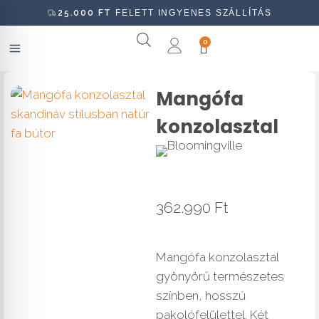
25.000
FT
FELETT INGYENES SZÁLLÍTÁS
0
Mangófa
konzolasztal
362.990
Ft
Mangófa konzolasztal
gyönyörű természetes
színben, hosszú
pakolófelülettel. Két