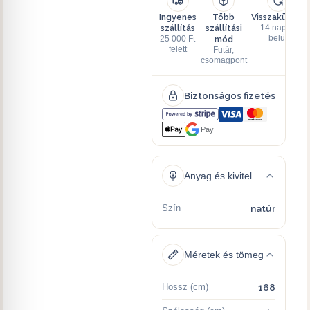
Ingyenes
Több
Visszaküldés
szállítás
szállítási
14 napon
mód
belül
25 000 Ft
felett
Futár,
csomagpont
Biztonságos fizetés
Pay
Anyag és kivitel
Szín
natúr
Méretek és tömeg
Hossz (cm)
168