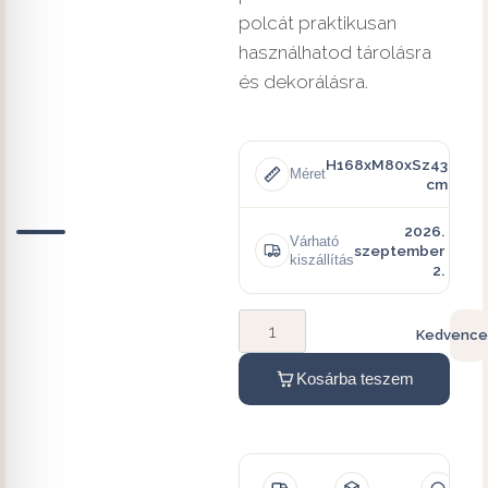
polcát praktikusan
használhatod tárolásra
és dekorálásra.
H168xM80xSz43
Méret
cm
2026.
Várható
szeptember
kiszállítás
2.
Kedvence
Kosárba teszem