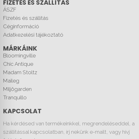
FIZETÉS ÉS SZÁLLÍTÁS
ÁSZF
Fizetés és szállítás
Céginformáció
Adatkezelési tájékoztató
MÁRKÁINK
Bloomingville
Chic Antique
Madam Stoltz
Maileg
Miljögarden
Tranquillo
KAPCSOLAT
Ha kérdésed van termékeinkkel, megrendeléseddel, a
szállítással kapcsolatban, írj nekünk e-mailt, vagy hívj