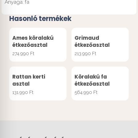
Anyaga: fa
Hasonló termékek
Ames köralakú
Grimaud
étkezőasztal
étkezőasztal
274.990
Ft
213.990
Ft
Rattan kerti
Köralakú fa
asztal
étkezőasztal
131.990
Ft
564.990
Ft