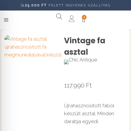
25.000
FT
FELETT INGYENES SZÁLLÍTÁS
0
Vintage fa
asztal
117.990
Ft
Újrahasznosított fából
készült asztal. Minden
darabja egyedi.