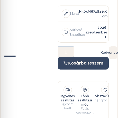
H50xM67xSz150
Méret
cm
2026.
Várható
szeptember
kiszállítás
1.
Kedvence
Kosárba teszem
Ingyenes
Több
Visszaküldés
szállítás
szállítási
14 napon belül
25 000 Ft
mód
felett
Futár,
csomagpont