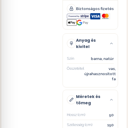
Biztonságos fizetés
Pay
Anyag és
kivitel
Szín
barna, natúr
Összetétel
vas,
újrahasznosított
fa
Méretek és
tömeg
Hossz (cm)
50
Szélesség (cm)
150