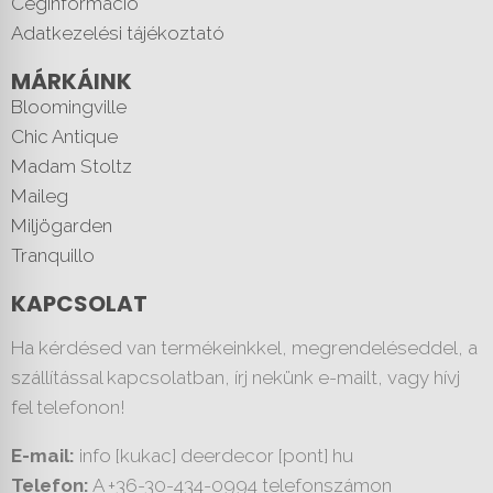
Céginformáció
Adatkezelési tájékoztató
MÁRKÁINK
Bloomingville
Chic Antique
Madam Stoltz
Maileg
Miljögarden
Tranquillo
KAPCSOLAT
Ha kérdésed van termékeinkkel, megrendeléseddel, a
szállítással kapcsolatban, írj nekünk e-mailt, vagy hívj
fel telefonon!
E-mail:
info [kukac] deerdecor [pont] hu
Telefon:
A +36-30-434-0994 telefonszámon