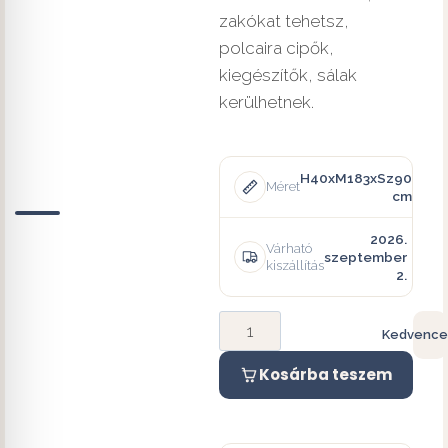
zakókat tehetsz,
polcaira cipők,
kiegészítők, sálak
kerülhetnek.
H40xM183xSz90
Méret
cm
2026.
Várható
szeptember
kiszállítás
2.
Kedvence
Kosárba teszem