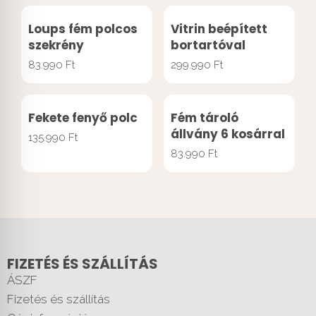
Loups fém polcos
Vitrin beépített
szekrény
bortartóval
83.990
Ft
299.990
Ft
Fekete fenyő polc
Fém tároló
állvány 6 kosárral
135.990
Ft
83.990
Ft
FIZETÉS ÉS SZÁLLÍTÁS
ÁSZF
Fizetés és szállítás