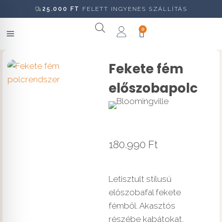
25.000
FT
FELETT INGYENES SZÁLLÍTÁS
0
Fekete fém
előszobapolc
180.990
Ft
Letisztult stílusú
előszobafal fekete
fémből. Akasztós
részébe kabátokat,