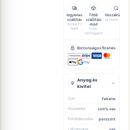
Ingyenes
Több
Visszaküldés
szállítás
szállítási
14 napon belül
25 000 Ft
mód
felett
Futár,
csomagpont
Biztonságos fizetés
Pay
Anyag és
kivitel
Szín
fekete
Összetétel
100% vas
Felületkezelés
porszórt
Láb anyaga
vas