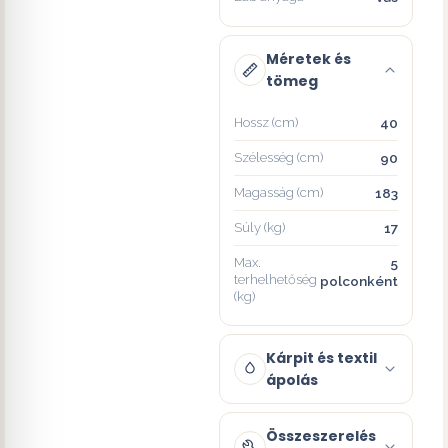
Méretek és
tömeg
Hossz (cm)
40
Szélesség (cm)
90
Magasság (cm)
183
Súly (kg)
17
Max.
5
terhelhetőség
polconként
(kg)
Kárpit és textil
ápolás
Összeszerelés