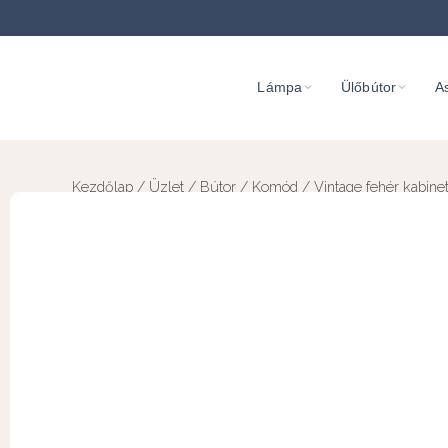
Lámpa
Ülőbútor
As
Kezdőlap
/
Üzlet
/
Bútor
/
Komód
/ Vintage fehér kabine