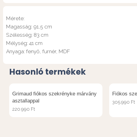
Mérete:
Magasság: 91,5 cm
Szélesség: 83 cm
Mélység: 41 cm
Anyaga: fenyő, furnér, MDF
Hasonló termékek
Grimaud fiókos szekrényke márvány
Fiókos sze
asztallappal
305.990
Ft
220.990
Ft