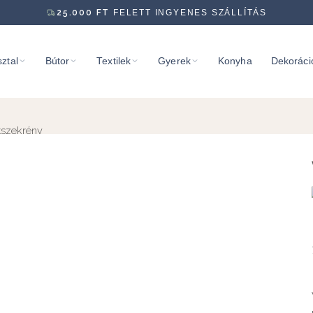
25.000
FT
FELETT INGYENES SZÁLLÍTÁS
ztal
Bútor
Textilek
Gyerek
Konyha
Dekoráci
tszekrény