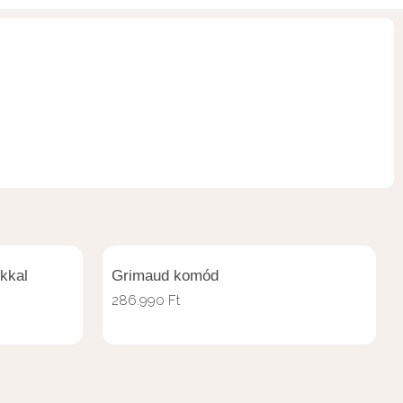
kkal
Grimaud komód
286.990
Ft