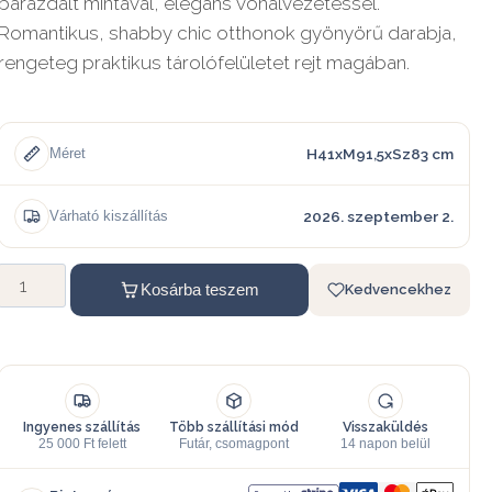
barázdált mintával, elegáns vonalvezetéssel.
Romantikus, shabby chic otthonok gyönyörű darabja,
rengeteg praktikus tárolófelületet rejt magában.
H41xM91,5xSz83 cm
Méret
2026. szeptember 2.
Várható kiszállítás
Kosárba teszem
Kedvencekhez
Ingyenes szállítás
Több szállítási mód
Visszaküldés
25 000 Ft felett
Futár, csomagpont
14 napon belül