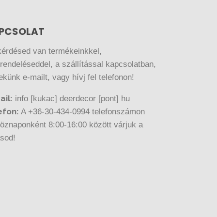
PCSOLAT
kérdésed van termékeinkkel,
endeléseddel, a szállítással kapcsolatban,
nekünk e-mailt, vagy hívj fel telefonon!
ail:
info [kukac] deerdecor [pont] hu
efon:
A +36-30-434-0994 telefonszámon
öznaponként 8:00-16:00 között várjuk a
ásod!