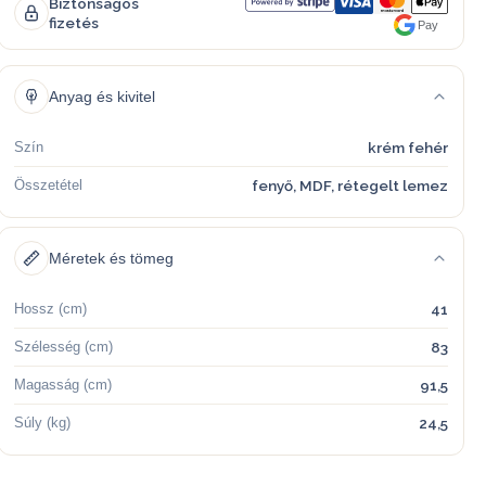
Biztonságos
fizetés
Pay
Anyag és kivitel
Szín
krém fehér
Összetétel
fenyő, MDF, rétegelt lemez
Méretek és tömeg
Hossz (cm)
41
Szélesség (cm)
83
Magasság (cm)
91,5
Súly (kg)
24,5