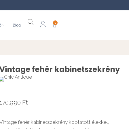
0
ó
Blog
Vintage fehér kabinetszekrény
170.990
Ft
Vintage fehér kabinetszekrény koptatott élekkel,