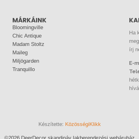
MÁRKÁINK
KA
Bloomingville
Ha 
Chic Antique
megr
Madam Stoltz
írj 
Maileg
Miljögarden
E-m
Tranquillo
Tel
hétk
hív
Készítette:
KözösségiKlikk
©
2026.
DeerDecor skandináv lakberendezési webáruház