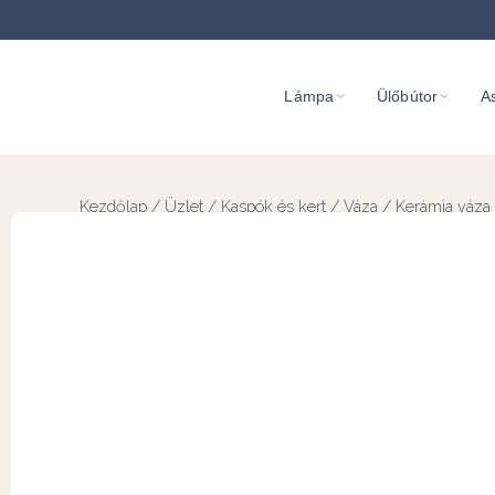
Lámpa
Ülőbútor
As
Kezdőlap
/
Üzlet
/
Kaspók és kert
/
Váza
/ Kerámia váza 