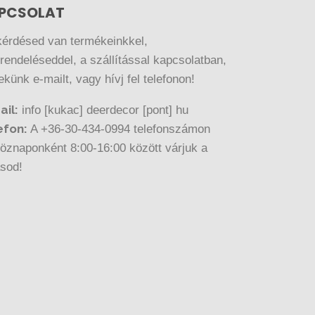
PCSOLAT
kérdésed van termékeinkkel,
endeléseddel, a szállítással kapcsolatban,
nekünk e-mailt, vagy hívj fel telefonon!
ail:
info [kukac] deerdecor [pont] hu
efon:
A +36-30-434-0994 telefonszámon
öznaponként 8:00-16:00 között várjuk a
ásod!