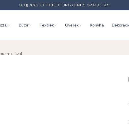
25.000
FT
FELETT INGYENES SZÁLLÍTÁS
ztal
Bútor
Textilek
Gyerek
Konyha
Dekoráci
arc mintával