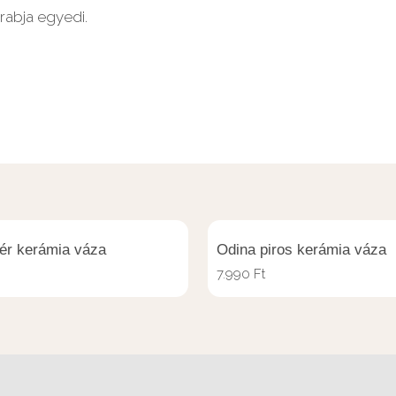
arabja egyedi.
ér kerámia váza
Odina piros kerámia váza
7.990
Ft