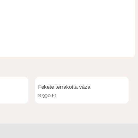
Fekete terrakotta váza
8.990
Ft