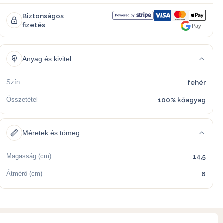
Biztonságos
fizetés
Pay
Anyag és kivitel
Szín
fehér
Összetétel
100% kőagyag
Méretek és tömeg
Magasság (cm)
14,5
Átmérő (cm)
6