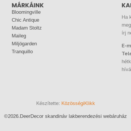
MÁRKÁINK
KA
Bloomingville
Ha 
Chic Antique
megr
Madam Stoltz
írj 
Maileg
Miljögarden
E-m
Tranquillo
Tel
hétk
hív
Készítette:
KözösségiKlikk
©
2026.
DeerDecor skandináv lakberendezési webáruház