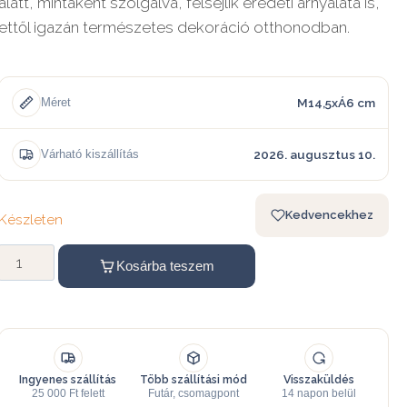
alatt, mintaként szolgálva, felsejlik eredeti árnyalata is,
ettől igazán természetes dekoráció otthonodban.
M14,5xÁ6 cm
Méret
2026. augusztus 10.
Várható kiszállítás
Kedvencekhez
Készleten
Kosárba teszem
Ingyenes szállítás
Több szállítási mód
Visszaküldés
25 000 Ft felett
Futár, csomagpont
14 napon belül