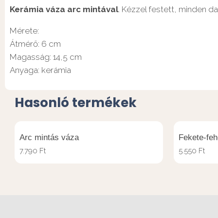
Kerámia váza arc mintával
. Kézzel festett, minden d
Mérete:
Átmérő: 6 cm
Magasság: 14,5 cm
Anyaga: kerámia
Hasonló termékek
Arc mintás váza
Fekete-feh
7.790
Ft
5.550
Ft