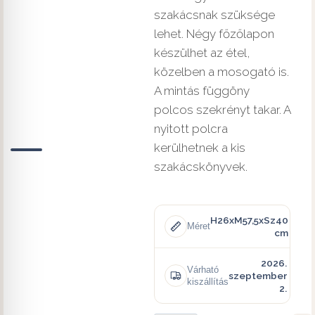
szakácsnak szüksége
lehet. Négy főzőlapon
készülhet az étel,
közelben a mosogató is.
A mintás függöny
polcos szekrényt takar. A
nyitott polcra
kerülhetnek a kis
szakácskönyvek.
H26xM57,5xSz40
Méret
cm
2026.
Várható
szeptember
kiszállítás
2.