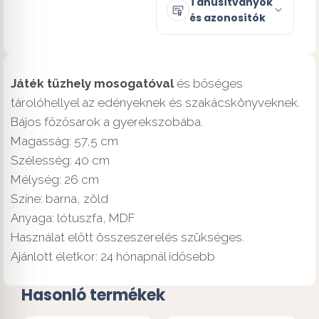
Tanúsítványok
és azonosítók
Játék tűzhely mosogatóval
és bőséges
tárolóhellyel az edényeknek és szakácskönyveknek.
Bájos főzősarok a gyerekszobába.
Magasság: 57,5 cm
Szélesség: 40 cm
Mélység: 26 cm
Színe: barna, zöld
Anyaga: lótuszfa, MDF
Használat előtt összeszerelés szükséges.
Ajánlott életkor: 24 hónapnál idősebb
Hasonló termékek