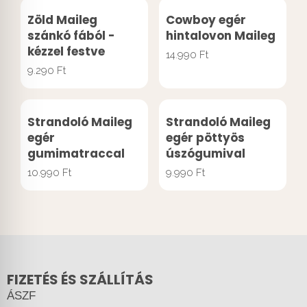
Zöld Maileg
Cowboy egér
szánkó fából -
hintalovon Maileg
kézzel festve
14.990
Ft
9.290
Ft
Strandoló Maileg
Strandoló Maileg
egér
egér pöttyös
gumimatraccal
úszógumival
10.990
Ft
9.990
Ft
FIZETÉS ÉS SZÁLLÍTÁS
ÁSZF