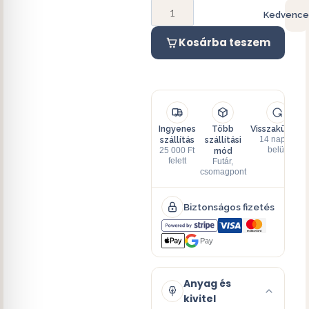
Kedvence
Kosárba teszem
Ingyenes
Több
Visszaküldés
szállítás
szállítási
14 napon
mód
belül
25 000 Ft
felett
Futár,
csomagpont
Biztonságos fizetés
Pay
Anyag és
kivitel