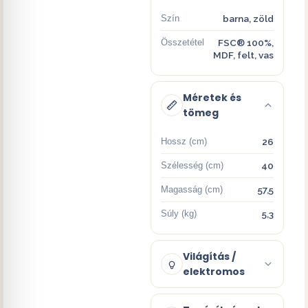
Szín
barna, zöld
Összetétel
FSC® 100%,
MDF, felt, vas
Méretek és
tömeg
Hossz (cm)
26
Szélesség (cm)
40
Magasság (cm)
57,5
Súly (kg)
5,3
Világítás /
elektromos