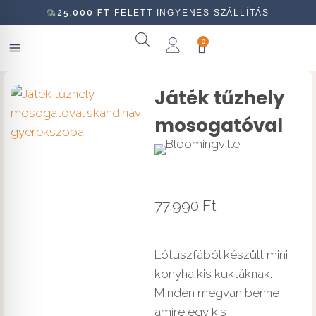
25.000
FT
FELETT INGYENES SZÁLLÍTÁS
0
Játék tűzhely
mosogatóval
77.990
Ft
Lótuszfából készült mini
konyha kis kuktáknak.
Minden megvan benne,
amire egy kis