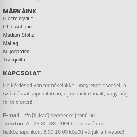
MÁRKÁINK
Bloomingville
Chic Antique
Madam Stoltz
Maileg
Miljögarden
Tranquillo
KAPCSOLAT
Ha kérdésed van termékeinkkel, megrendeléseddel, a
szállítással kapcsolatban, írj nekünk e-mailt, vagy hívj
fel telefonon!
E-mail:
info [kukac] deerdecor [pont] hu
Telefon:
A +36-30-434-0994 telefonszámon
hétköznaponként 8:00-16:00 között várjuk a hívásod!