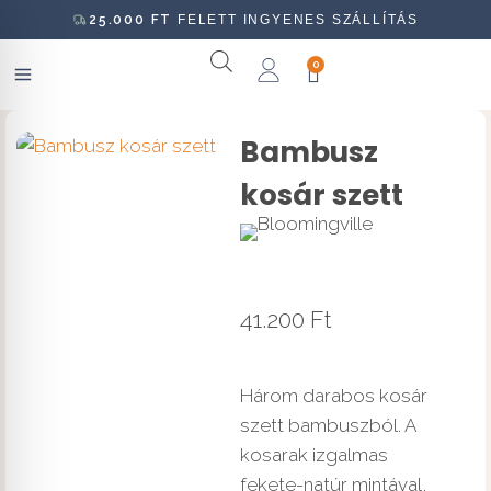
25.000
FT
FELETT INGYENES SZÁLLÍTÁS
0
Bambusz
kosár szett
41.200
Ft
Három darabos kosár
szett bambuszból. A
kosarak izgalmas
fekete-natúr mintával,