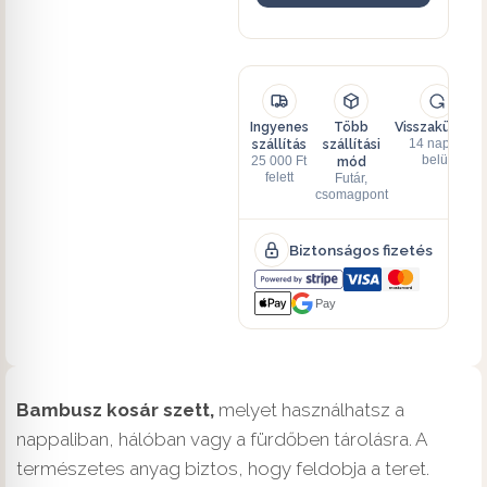
Ingyenes
Több
Visszaküldés
szállítás
szállítási
14 napon
mód
belül
25 000 Ft
felett
Futár,
csomagpont
Biztonságos fizetés
Pay
Bambusz kosár szett,
melyet használhatsz a
nappaliban, hálóban vagy a fürdőben tárolásra. A
természetes anyag biztos, hogy feldobja a teret.