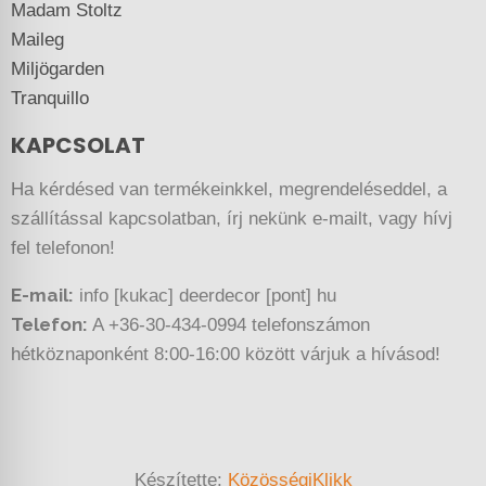
Madam Stoltz
Maileg
Miljögarden
Tranquillo
KAPCSOLAT
Ha kérdésed van termékeinkkel, megrendeléseddel, a
szállítással kapcsolatban, írj nekünk e-mailt, vagy hívj
fel telefonon!
E-mail:
info [kukac] deerdecor [pont] hu
Telefon:
A +36-30-434-0994 telefonszámon
hétköznaponként 8:00-16:00 között várjuk a hívásod!
Készítette:
KözösségiKlikk