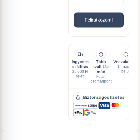
Feliratkozom!
Ingyenes
Több
Visszaküldés
szállítás
szállítási
14 napon
mód
belül
25 000 Ft
felett
Futár,
csomagpont
Biztonságos fizetés
Pay