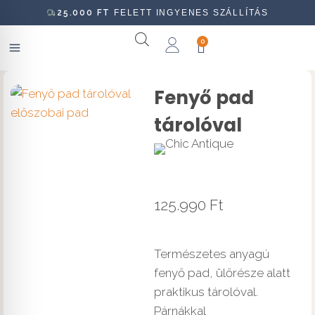
25.000
FT
FELETT INGYENES SZÁLLÍTÁS
0
Fenyő pad
tárolóval
125.990
Ft
Természetes anyagú
fenyő pad, ülőrésze alatt
praktikus tárolóval.
Párnákkal