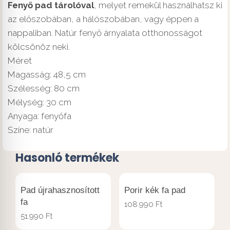
Fenyő pad tárolóval
, melyet remekül használhatsz ki
az előszobában, a hálószobában, vagy éppen a
nappaliban. Natúr fenyő árnyalata otthonosságot
kölcsönöz neki.
Méret
Magasság: 48,5 cm
Szélesség: 80 cm
Mélység: 30 cm
Anyaga: fenyőfa
Színe: natúr
Hasonló termékek
Pad újrahasznosított
Porir kék fa pad
fa
108.990
Ft
51.990
Ft