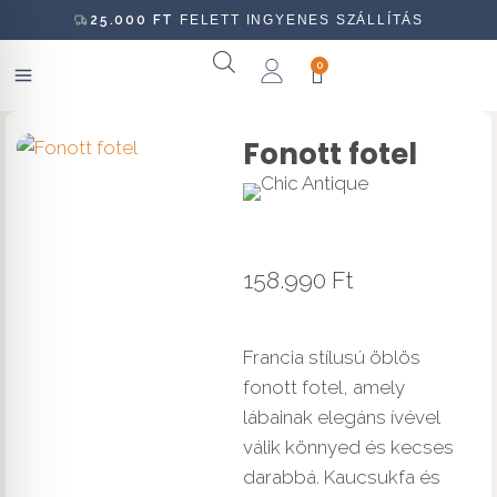
25.000
FT
FELETT INGYENES SZÁLLÍTÁS
0
Fonott fotel
158.990
Ft
Francia stílusú öblös
fonott fotel, amely
lábainak elegáns ívével
válik könnyed és kecses
darabbá. Kaucsukfa és