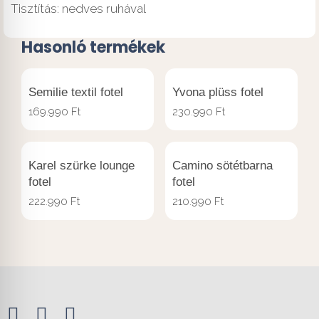
Tisztítás: nedves ruhával
Hasonló termékek
Semilie textil fotel
Yvona plüss fotel
169.990
Ft
230.990
Ft
Karel szürke lounge
Camino sötétbarna
fotel
fotel
222.990
Ft
210.990
Ft