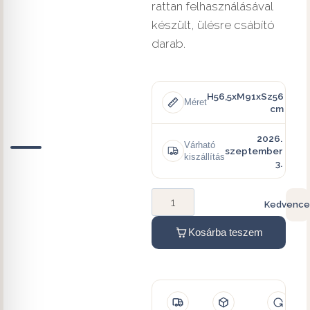
rattan felhasználásával
készült, ülésre csábító
darab.
H56,5xM91xSz56
Méret
cm
2026.
Várható
szeptember
kiszállítás
3.
Kedvence
Kosárba teszem