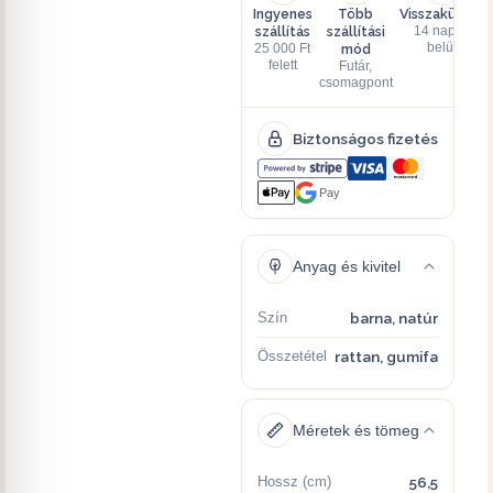
Ingyenes
Több
Visszaküldés
szállítás
szállítási
14 napon
mód
belül
25 000 Ft
felett
Futár,
csomagpont
Biztonságos fizetés
Pay
Anyag és kivitel
Szín
barna, natúr
Összetétel
rattan, gumifa
Méretek és tömeg
Hossz (cm)
56,5