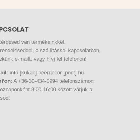
PCSOLAT
kérdésed van termékeinkkel,
endeléseddel, a szállítással kapcsolatban,
nekünk e-mailt, vagy hívj fel telefonon!
ail:
info [kukac] deerdecor [pont] hu
efon:
A +36-30-434-0994 telefonszámon
öznaponként 8:00-16:00 között várjuk a
ásod!