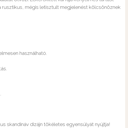
ta rusztikus, mégis letisztult megjelenést kölcsönöznek
elmesen használható.
ás.
.
s skandináv dizájn tökéletes egyensúlyát nyújtja!