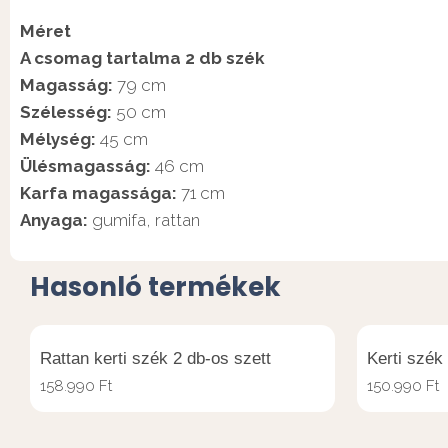
Méret
A csomag tartalma 2 db szék
Magasság:
79 cm
Szélesség:
50 cm
Mélység:
45 cm
Ülésmagasság:
46 cm
Karfa magassága:
71 cm
Anyaga:
gumifa, rattan
Hasonló termékek
Rattan kerti szék 2 db-os szett
Kerti szék
158.990
Ft
150.990
Ft