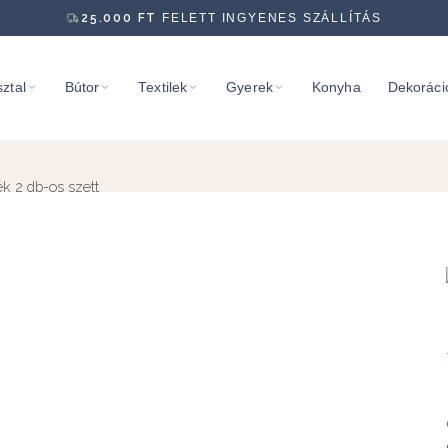
25.000
FT
FELETT INGYENES SZÁLLÍTÁS
ztal
Bútor
Textilek
Gyerek
Konyha
Dekoráci
ék 2 db-os szett