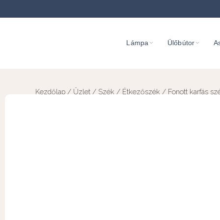
Lámpa
Ülőbútor
As
Kezdőlap
/
Üzlet
/
Szék
/
Étkezőszék
/ Fonott karfás sz