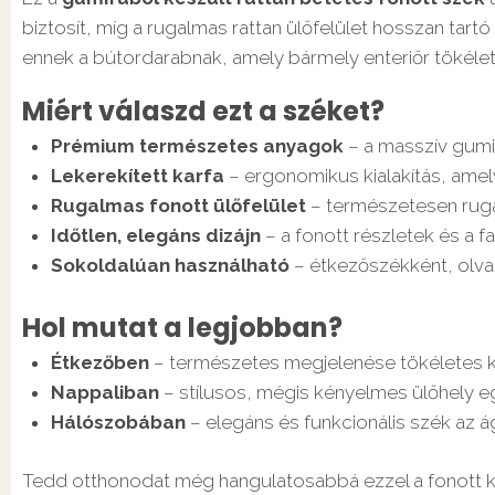
biztosít, míg a rugalmas rattan ülőfelület hosszan tart
ennek a bútordarabnak, amely bármely enteriőr tökélete
Miért válaszd ezt a széket?
Prémium természetes anyagok
– a masszív gumif
Lekerekített karfa
– ergonomikus kialakítás, amel
Rugalmas fonott ülőfelület
– természetesen rug
Időtlen, elegáns dizájn
– a fonott részletek és a 
Sokoldalúan használható
– étkezőszékként, olva
Hol mutat a legjobban?
Étkezőben
– természetes megjelenése tökéletes ki
Nappaliban
– stílusos, mégis kényelmes ülőhely e
Hálószobában
– elegáns és funkcionális szék az 
Tedd otthonodat még hangulatosabbá ezzel a fonott kar