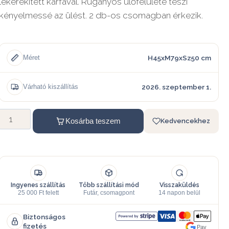
lekerekített karfával. Ruganyos ülőfelülete teszi
kényelmessé az ülést. 2 db-os csomagban érkezik.
H45xM79xSz50 cm
Méret
2026. szeptember 1.
Várható kiszállítás
Kosárba teszem
Kedvencekhez
Ingyenes szállítás
Több szállítási mód
Visszaküldés
25 000 Ft felett
Futár, csomagpont
14 napon belül
Biztonságos
fizetés
Pay