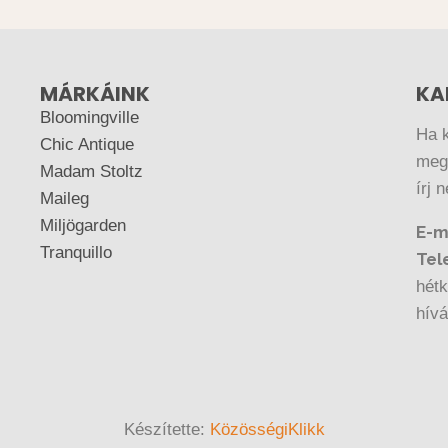
MÁRKÁINK
KA
Bloomingville
Ha 
Chic Antique
megr
Madam Stoltz
írj 
Maileg
Miljögarden
E-m
Tranquillo
Tel
hétk
hív
Készítette:
KözösségiKlikk