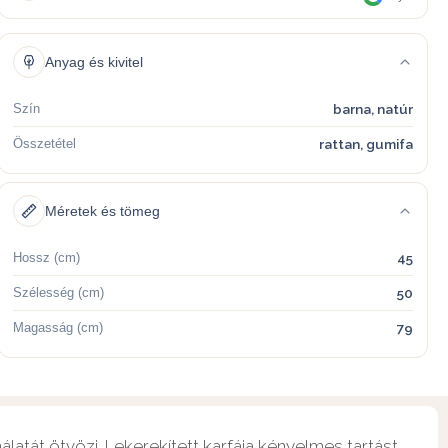
Anyag és kivitel
Szín
barna, natúr
Összetétel
rattan, gumifa
Méretek és tömeg
Hossz (cm)
45
Szélesség (cm)
50
Magasság (cm)
79
latát ötvözi. Lekerekített karfája kényelmes tartást