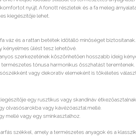
ó komfortot nyújt. A fonott részletek és a fa meleg árnyala
s kiegészítője lehet.
a váz és a rattan betétek időtálló minőséget biztosítanak.
y kényelmes ülést tesz lehetővé.
anyos szerkezetének köszönhetően hosszabb ideig kény
fa természetes tónusa harmonikus összhatást teremtenek.
sószékként vagy dekoratív elemeként is tökéletes választ
egészítője egy rusztikus vagy skandináv étkezőasztalnak
gy olvasósarokba vagy kávézóasztal mellé.
ágy mellé vagy egy sminkasztalhoz.
fás székkel, amely a természetes anyagok és a klassziku