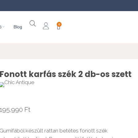
0
ó
Blog
Fonott karfás szék 2 db-os szett
195.990
Ft
Gumifából készült rattan betétes fonott szék