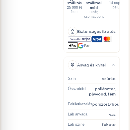
szállítás
szállítási
14 napon
mód
belül
25 000 Ft
felett
Futár,
csomagpont
Biztonságos fizetés
Pay
Anyag és kivitel
Szín
szürke
Összetétel
poliészter,
plywood, fém
Felületkezelés
porszórt/bouclé
Láb anyaga
vas
Láb színe
fekete