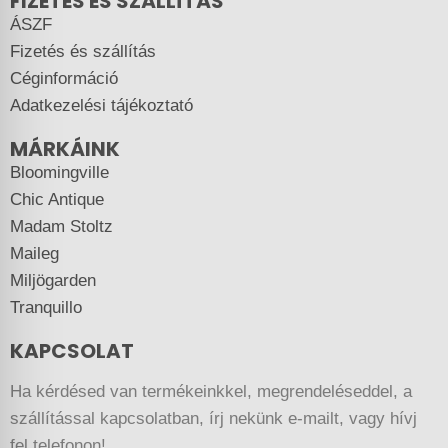
FIZETÉS ÉS SZÁLLÍTÁS
ÁSZF
Fizetés és szállítás
Céginformáció
Adatkezelési tájékoztató
MÁRKÁINK
Bloomingville
Chic Antique
Madam Stoltz
Maileg
Miljögarden
Tranquillo
KAPCSOLAT
Ha kérdésed van termékeinkkel, megrendeléseddel, a
szállítással kapcsolatban, írj nekünk e-mailt, vagy hívj
fel telefonon!