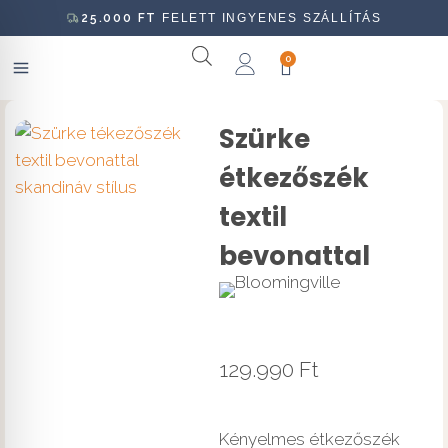
25.000
FT
FELETT INGYENES SZÁLLÍTÁS
0
Szürke
étkezőszék
textil
bevonattal
129.990
Ft
Kényelmes étkezőszék