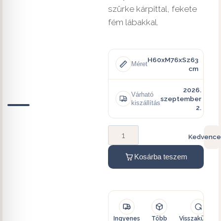
szürke kárpittal, fekete
fém lábakkal.
H60xM76xSz63
Méret
cm
2026.
Várható
szeptember
kiszállítás
2.
Kedvence
Kosárba teszem
Ingyenes
Több
Visszaküldés