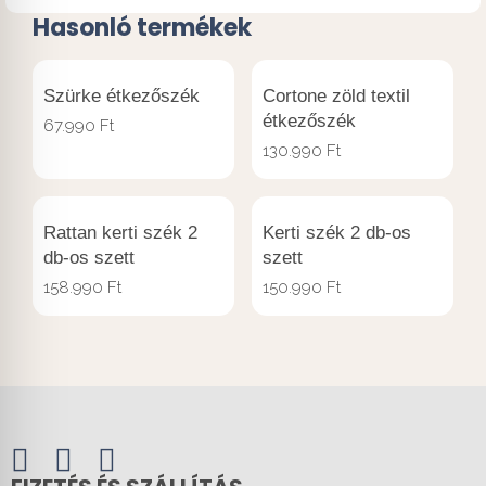
Hasonló termékek
Szürke étkezőszék
Cortone zöld textil
étkezőszék
67.990
Ft
130.990
Ft
Rattan kerti szék 2
Kerti szék 2 db-os
db-os szett
szett
158.990
Ft
150.990
Ft