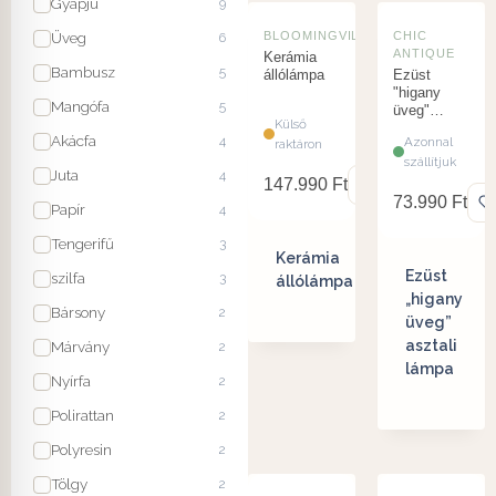
Gyapjú
9
Üveg
BLOOMINGVILLE
CHIC
6
ANTIQUE
Kerámia
Bambusz
5
állólámpa
Ezüst
"higany
Mangófa
5
üveg"
Külső
asztali
Akácfa
4
Azonnal
raktáron
lámpa
szállítjuk
Juta
4
147.990
Ft
73.990
Ft
Papír
4
Tengerifű
3
Kerámia
Ezüst
szilfa
3
állólámpa
„higany
Bársony
2
üveg”
asztali
Márvány
2
lámpa
Nyírfa
2
Polirattan
2
Polyresin
2
Tölgy
2