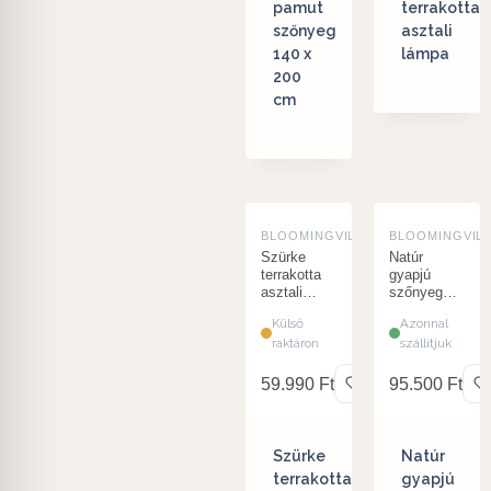
pamut
terrakotta
szőnyeg
asztali
140 x
lámpa
200
cm
BLOOMINGVILLE
BLOOMINGVIL
Szürke
Natúr
terrakotta
gyapjú
asztali
szőnyeg
lámpa
csíkos
Külső
Azonnal
mintával
raktáron
szállítjuk
140 x 200
cm
59.990
Ft
95.500
Ft
Szürke
Natúr
terrakotta
gyapjú