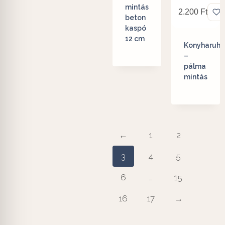
mintás
2.200
Ft
beton
kaspó
12 cm
Konyharuha
–
pálma
mintás
←
1
2
3
4
5
6
…
15
16
17
→