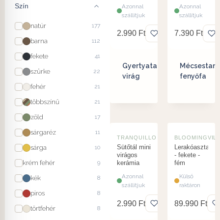
Szín
Azonnal
Azonnal
szállítjuk
szállítjuk
natúr
177
2.990
Ft
7.390
Ft
barna
112
fekete
41
Gyertyatartó
Mécsestart
szürke
22
virág
fenyőfa
fehér
21
többszínű
21
zöld
17
sárgaréz
11
TRANQUILLO
BLOOMINGVIL
sárga
Sütőtál mini
Lerakóasztal
10
virágos
- fekete -
krém fehér
9
kerámia
fém
Azonnal
Külső
kék
8
szállítjuk
raktáron
piros
8
2.990
Ft
89.990
Ft
törtfehér
8