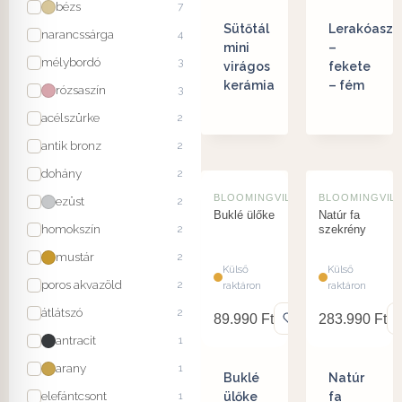
bézs
7
Sütőtál
Lerakóaszt
narancssárga
4
mini
–
mélybordó
3
virágos
fekete
kerámia
– fém
rózsaszín
3
acélszürke
2
antik bronz
2
dohány
2
BLOOMINGVILLE
BLOOMINGVIL
ezüst
2
Buklé ülőke
Natúr fa
homokszín
2
szekrény
mustár
2
Külső
Külső
poros akvazöld
2
raktáron
raktáron
átlátszó
2
89.990
Ft
283.990
Ft
antracit
1
arany
1
Buklé
Natúr
elefántcsont
1
ülőke
fa