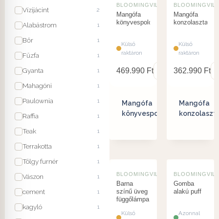
BLOOMINGVILLE
BLOOMINGVIL
Vízijácint
2
Mangófa
Mangófa
könyvespolc
konzolasztal
Alabástrom
1
Bőr
1
Külső
Külső
raktáron
raktáron
Fűzfa
1
Gyanta
469.990
Ft
362.990
Ft
1
Mahagóni
1
Paulownia
1
Mangófa
Mangófa
könyvespolc
konzolaszta
Raffia
1
Teak
1
Terrakotta
1
Tölgy furnér
1
BLOOMINGVILLE
BLOOMINGVIL
Vászon
1
Barna
Gomba
cement
1
színű üveg
alakú puff
függőlámpa
kagyló
1
Külső
Azonnal