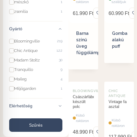
mészkő
1
raktáron
szállítjuk
zsenília
1
61.990
Ft
60.990
Ft
Gyártó
Barna
Gomba
színű
alakú
Bloomingville
219
üveg
puff
Chic Antique
122
függőlámpa
Madam Stoltz
30
Tranquillo
9
Maileg
4
Miljögarden
1
BLOOMINGVILLE
CHIC
ANTIQUE
Császárfából
készült
Vintage fa
Elérhetőség
polc
asztal
Külső
Külső
raktáron
Szűrés
raktáron
48.990
Ft
117.990
Ft