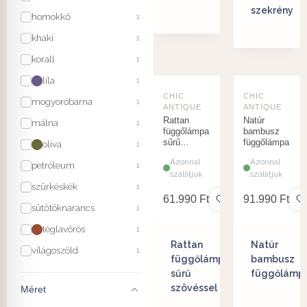
szekrény
homokkő
1
khaki
1
korall
1
lila
1
CHIC
CHIC
mogyoróbarna
1
ANTIQUE
ANTIQUE
Rattan
Natúr
málna
1
függőlámpa
bambusz
sűrű
függőlámpa
olíva
1
szövéssel
Azonnal
Azonnal
petróleum
1
szállítjuk
szállítjuk
szürkéskék
1
61.990
Ft
91.990
Ft
sütőtöknarancs
1
téglavörös
1
Rattan
Natúr
világoszöld
1
függőlámpa
bambusz
sűrű
függőlámp
szövéssel
Méret