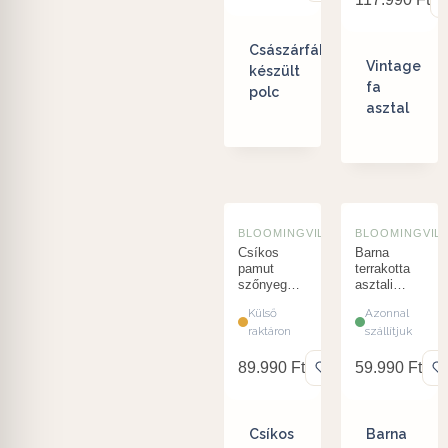
Császárfából
Vintage
készült
fa
polc
asztal
BLOOMINGVILLE
BLOOMINGVIL
Csíkos
Barna
pamut
terrakotta
szőnyeg
asztali
140 x 200
lámpa
Külső
Azonnal
cm
raktáron
szállítjuk
89.990
Ft
59.990
Ft
Csíkos
Barna