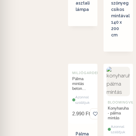
asztali
szőnyeg
lámpa
csíkos
mintával
140 x
200
cm
MILJÖGARDEN
Pálma
mintás
beton
kaspó 12
Azonnal
cm
szállítjuk
BLOOMINGVIL
Konyharuha
- pálma
2.990
Ft
mintás
Azonnal
szállítjuk
Pálma