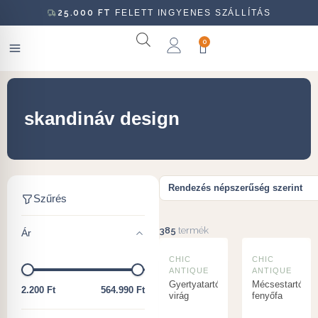
25.000
FT
FELETT INGYENES SZÁLLÍTÁS
0
skandináv design
Szűrés
385
termék
Ár
CHIC
CHIC
ANTIQUE
ANTIQUE
Gyertyatartó
Mécsestartó
2.200 Ft
564.990 Ft
virág
fenyőfa