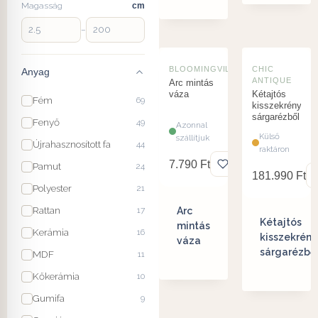
Magasság
cm
–
BLOOMINGVILLE
CHIC
Anyag
ANTIQUE
Arc mintás
váza
Kétajtós
Fém
69
kisszekrény
sárgarézből
Fenyő
49
Azonnal
Külső
szállítjuk
Újrahasznosított fa
44
raktáron
7.790
Ft
Pamut
24
181.990
Ft
Polyester
21
Rattan
17
Arc
Kétajtós
mintás
Kerámia
16
kisszekrény
váza
sárgarézbő
MDF
11
Kőkerámia
10
Gumifa
9