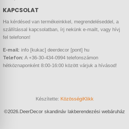
KAPCSOLAT
Ha kérdésed van termékeinkkel, megrendeléseddel, a
szállítással kapcsolatban, írj nekünk e-mailt, vagy hívj
fel telefonon!
E-mail:
info [kukac] deerdecor [pont] hu
Telefon:
A +36-30-434-0994 telefonszámon
hétköznaponként 8:00-16:00 között várjuk a hívásod!
Készítette:
KözösségiKlikk
©
2026.
DeerDecor skandináv lakberendezési webáruház