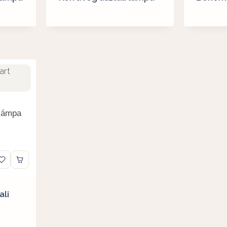
 lámpa
ali