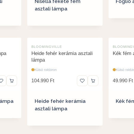
i
Nisella fekete fém
Foglio 
asztali lámpa
BLOOMINGVILLE
BLOOMINGV
mpa
Heide fehér kerámia asztali
Kék fém a
lámpa
Külső raktáron
Külső raktá
104.990
Ft
49.990
Ft
 lámpa
Heide fehér kerámia
Kék fém
asztali lámpa