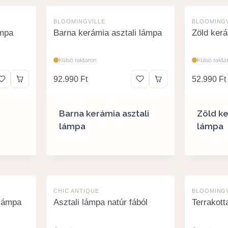
BLOOMINGVILLE
BLOOMINGV
ámpa
Barna kerámia asztali lámpa
Zöld kerá
Külső raktáron
Külső raktá
92.990
Ft
52.990
Ft
Barna kerámia asztali
Zöld ke
lámpa
lámpa
CHIC ANTIQUE
BLOOMINGV
 lámpa
Asztali lámpa natúr fából
Terrakott