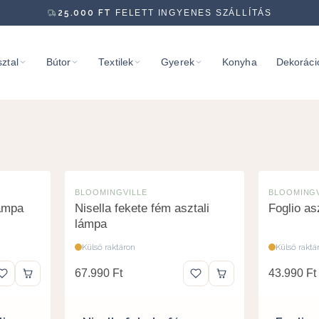
25.000
FT
FELETT INGYENES SZÁLLÍTÁS
ztal
Bútor
Textilek
Gyerek
Konyha
Dekoráci
BLOOMINGVILLE
BLOOMINGV
lámpa
Nisella fekete fém asztali
Foglio as
lámpa
Külső raktáron
Külső raktá
67.990
Ft
43.990
Ft