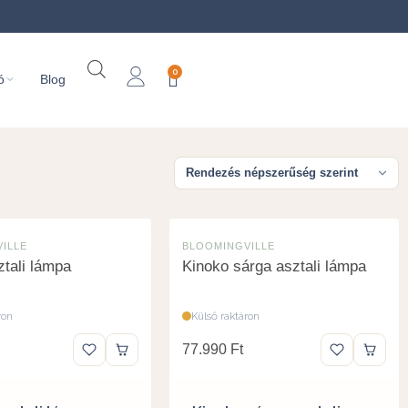
0
ó
Blog
ILLE
BLOOMINGVILLE
ztali lámpa
Kinoko sárga asztali lámpa
ron
Külső raktáron
77.990
Ft