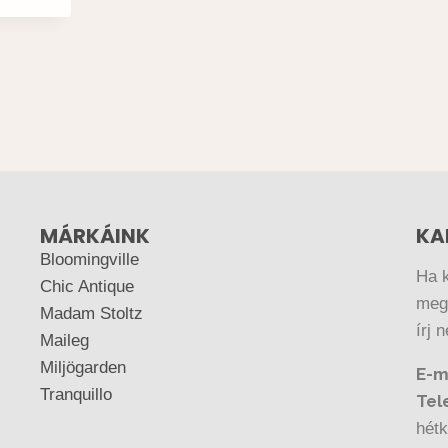
MÁRKÁINK
KA
Bloomingville
Ha 
Chic Antique
megr
Madam Stoltz
írj 
Maileg
Miljögarden
E-m
Tranquillo
Tel
hétk