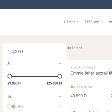
Lámpa
Ülőbútor
As
Asztali lámpa
45
termék
Szűrés
Ár
BLOOMINGVILLE
Emmie fehér asztali 
29.990 Ft
125.990 Ft
Külső raktáron
43.990
Ft
Szín
natúr
10