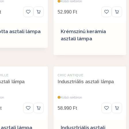
ron
Külső raktáron
t
52.990
Ft
tta asztali lámpa
Krémszínű kerámia
asztali lámpa
ILLE
CHIC ANTIQUE
ztali lámpa
Indusztriális asztali lámpa
ron
Külső raktáron
t
58.990
Ft
asztali lámpa
Indusztriális asztali