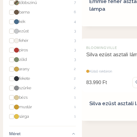
Emmie fehér asztal
többszínű
7
lámpa
barna
6
kék
4
ezüst
3
fehér
3
BLOOMINGVILLE
piros
3
Silva ezüst asztali lá
zöld
3
arany
2
Külső raktáron
fekete
2
83.990
Ft
szürke
2
bézs
1
Silva ezüst asztali
mustár
1
sárga
1
Méret