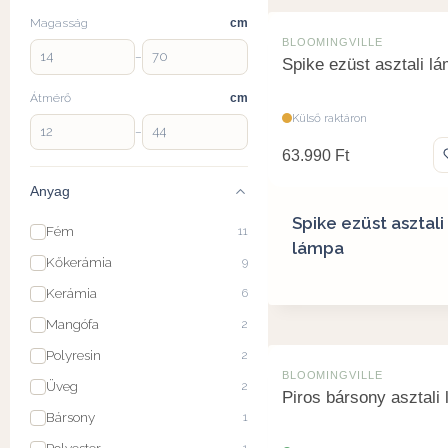
Magasság
cm
BLOOMINGVILLE
–
Spike ezüst asztali l
Átmérő
cm
Külső raktáron
–
63.990
Ft
Anyag
Spike ezüst asztali
Fém
11
lámpa
Kőkerámia
9
Kerámia
6
Mangófa
2
Polyresin
2
BLOOMINGVILLE
Üveg
2
Piros bársony asztali
Bársony
1