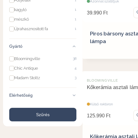
Polyester
1
Azonnal szállítjuk
kagyló
1
39.990
Ft
mészkő
1
Újrahasznosított fa
1
Piros bársony aszta
lámpa
Gyártó
Bloomingville
38
Chic Antique
4
Madam Stoltz
3
BLOOMINGVILLE
Kőkerámia asztali lá
Elérhetőség
Külső raktáron
Szűrés
125.990
Ft
Kőkerámia asztali