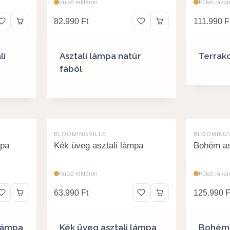
Külső raktáron
Külső raktá
82.990
Ft
111.990
F
li
Asztali lámpa natúr
Terrako
fából
BLOOMINGVILLE
BLOOMINGV
mpa
Kék üveg asztali lámpa
Bohém as
Külső raktáron
Külső raktá
63.990
Ft
125.990
F
 lámpa
Kék üveg asztali lámpa
Bohém 