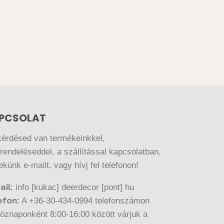
PCSOLAT
kérdésed van termékeinkkel,
endeléseddel, a szállítással kapcsolatban,
nekünk e-mailt, vagy hívj fel telefonon!
ail:
info [kukac] deerdecor [pont] hu
efon:
A +36-30-434-0994 telefonszámon
öznaponként 8:00-16:00 között várjuk a