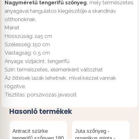
Nagyméretű tengerifű szőnyeg
, mely természetes
anyagával hangulatos kiegészítője a skandináv
otthonoknak.
Méret
Hosszúság: 245 cm
Szélesség: 150 cm
Vastagság: 0,5 cm
Anyaga: vizijácint, tengerifű
Szín: természetes, elemenként változhat
Az öltések lazák lehetnek, mivel kézzel vannak
rögzítve.
Tisztítás: porszívózás javasolt
Hasonló termékek
Antracit szürke
Juta szőnyeg -
tengerifű szőnyeg 180
organikus minta -