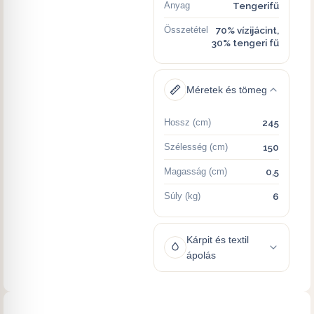
Anyag
Tengerifű
Összetétel
70% vízijácint,
30% tengeri fű
Méretek és tömeg
Hossz (cm)
245
Szélesség (cm)
150
Magasság (cm)
0,5
Súly (kg)
6
Kárpit és textil
ápolás