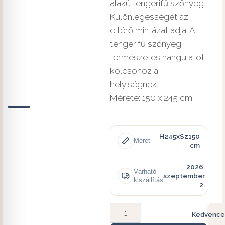
alakú tengerifű szőnyeg.
Különlegességét az
eltérő mintázat adja. A
tengerifű szőnyeg
természetes hangulatot
kölcsönöz a
helyiségnek.
Mérete: 150 x 245 cm
H245xSz150
Méret
cm
2026.
Várható
szeptember
kiszállítás
2.
Kedvence