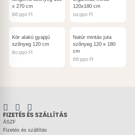
x 270 cm
120x180 cm
86.990
Ft
111.990
Ft
Kör alakú gyapjú
Natúr mintás juta
szőnyeg 120 cm
szőnyeg 120 x 180
cm
80.990
Ft
66.990
Ft
FIZETÉS ÉS SZÁLLÍTÁS
ÁSZF
Fizetés és szállítás