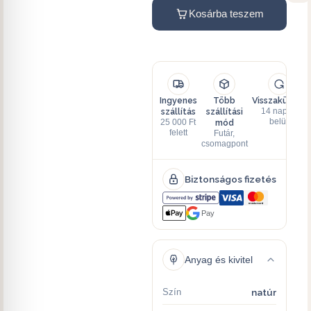
Kosárba teszem
Ingyenes
Több
Visszaküldés
szállítás
szállítási
14 napon
mód
belül
25 000 Ft
felett
Futár,
csomagpont
Biztonságos fizetés
Pay
Anyag és kivitel
Szín
natúr