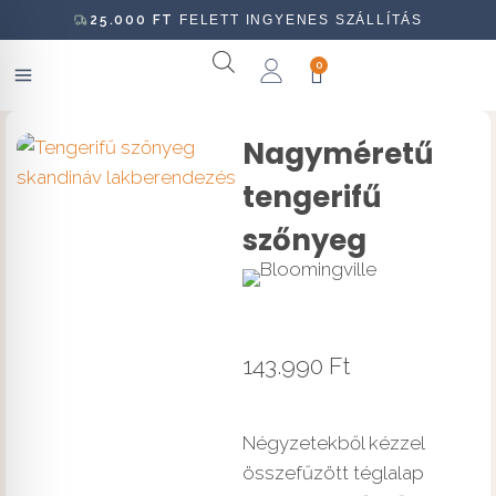
25.000
FT
FELETT INGYENES SZÁLLÍTÁS
0
Nagyméretű
tengerifű
szőnyeg
143.990
Ft
Négyzetekből kézzel
összefűzött téglalap