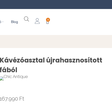
0
ó
Blog
Kávézóasztal újrahasznosított
fából
167.990
Ft