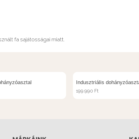
nált fa sajátosságai miatt.
ohányzóasztal
Indusztriális dohányzóaszt
199.990
Ft