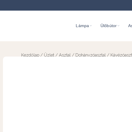
Lámpa
Ülőbútor
As
Kezdőlap
/
Üzlet
/
Asztal
/
Dohányzóasztal
/ Kávézóaszta