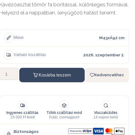
Kávézóasztal tömör fa borítással, különleges formával.
Helyezd el a nappaliban, lenyűgöző hatást teremt.
M43xÁ92 cm
Méret
2026. szeptember 2.
Várható kiszállítás
Kosárba teszem
Kedvencekhez
Ingyenes szállítás
Több szállítási mód
Visszaküldés
25 000 Ft felett
Futár, csomagpont
14 napon belül
Biztonságos