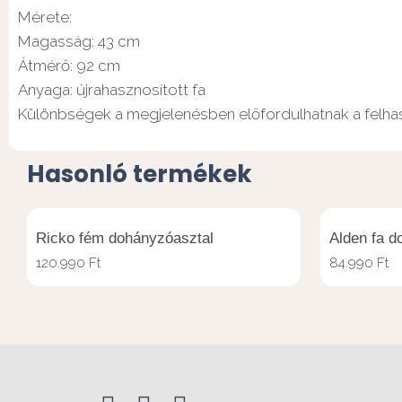
Mérete:
Magasság: 43 cm
Átmérő: 92 cm
Anyaga: újrahasznosított fa
Különbségek a megjelenésben előfordulhatnak a felhasz
Hasonló termékek
Ricko fém dohányzóasztal
Alden fa d
120.990
Ft
84.990
Ft