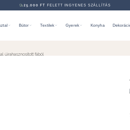
25.000
FT
FELETT INGYENES SZÁLLÍTÁS
ztal
Bútor
Textilek
Gyerek
Konyha
Dekoráci
l újrahasznosított fából