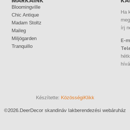
MÁRKÁINK
KA
Bloomingville
Ha 
Chic Antique
megr
Madam Stoltz
írj 
Maileg
Miljögarden
E-m
Tranquillo
Tel
hétk
hív
Készítette:
KözösségiKlikk
©
2026.
DeerDecor skandináv lakberendezési webáruház