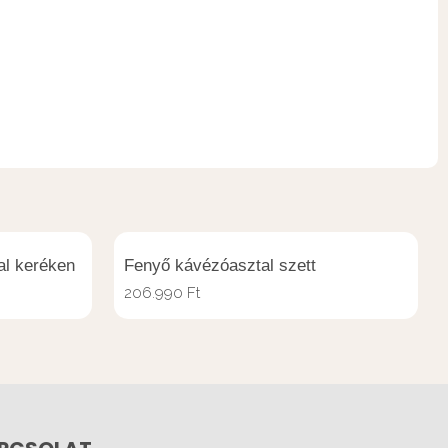
al keréken
Fenyő kávézóasztal szett
206.990
Ft