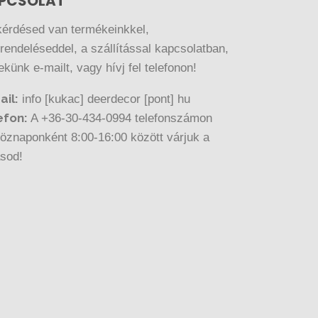
PCSOLAT
kérdésed van termékeinkkel,
endeléseddel, a szállítással kapcsolatban,
nekünk e-mailt, vagy hívj fel telefonon!
ail:
info [kukac] deerdecor [pont] hu
efon:
A +36-30-434-0994 telefonszámon
öznaponként 8:00-16:00 között várjuk a
ásod!