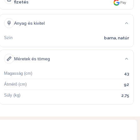
fizetés
Pay
Anyag és kivitel
Szín
barna, natúr
Méretek és tömeg
Magasság (cm)
43
Átmérő (cm)
92
Súly (kg)
2,75