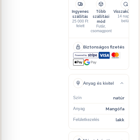
Ingyenes
Több
Visszaküldés
szállítás
szállítási
14 napon
mód
belül
25 000 Ft
felett
Futár,
csomagpont
Biztonságos fizetés
Pay
Anyag és kivitel
Szín
natúr
Anyag
Mangófa
Felületkezelés
lakk