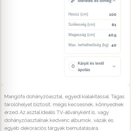
Méretek és tömeg
Hossz (cm)
100
Szélesség (cm)
61
Magasság (cm)
40,5
Max. terhelhetőség (kg)
40
Kárpit és textil
ápolás
Mangófa dohányzóasztal, egyedi kialakítással. Tágas
tárolóhelyet biztosít, mégis kecsesnek, könnyednek
érzed. Az asztal ideális TV-állványként is, vagy
dohányzóasztalnak kedvenc albumok, vázák és
egyéb dekorációs tárgyak bemutatására.