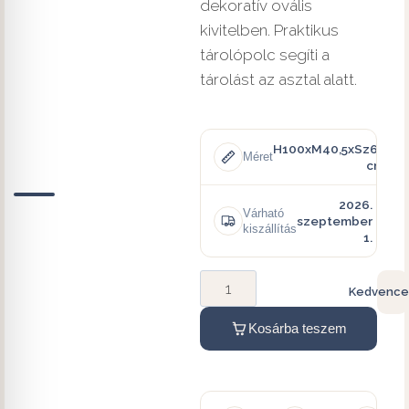
dekoratív ovális
kivitelben. Praktikus
tárolópolc segíti a
tárolást az asztal alatt.
H100xM40,5xSz61
Méret
cm
2026.
Várható
szeptember
kiszállítás
1.
Kedvence
Kosárba teszem