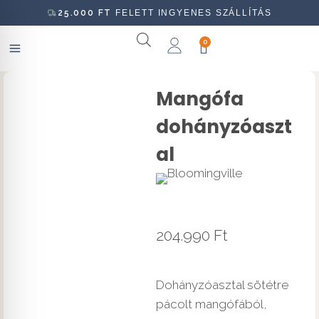
25.000
FT
FELETT INGYENES SZÁLLÍTÁS
0
Mangófa
dohányzóaszt
al
204.990
Ft
Dohányzóasztal sötétre
pácolt mangófából,