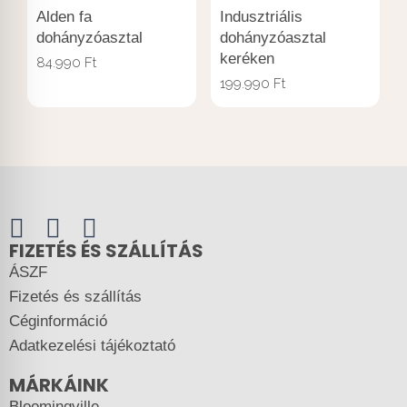
Alden fa
Indusztriális
dohányzóasztal
dohányzóasztal
keréken
84.990
Ft
199.990
Ft
FIZETÉS ÉS SZÁLLÍTÁS
ÁSZF
Fizetés és szállítás
Céginformáció
Adatkezelési tájékoztató
MÁRKÁINK
Bloomingville