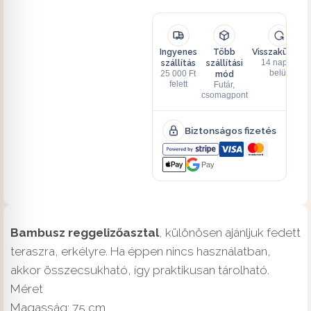
Ingyenes
Több
Visszaküldés
szállítás
szállítási
14 napon
mód
belül
25 000 Ft
felett
Futár,
csomagpont
Biztonságos fizetés
Pay
Bambusz reggelizőasztal
, különösen ajánljuk fedett
teraszra, erkélyre. Ha éppen nincs használatban,
akkor összecsukható, így praktikusan tárolható.
Méret
Magasság: 75 cm