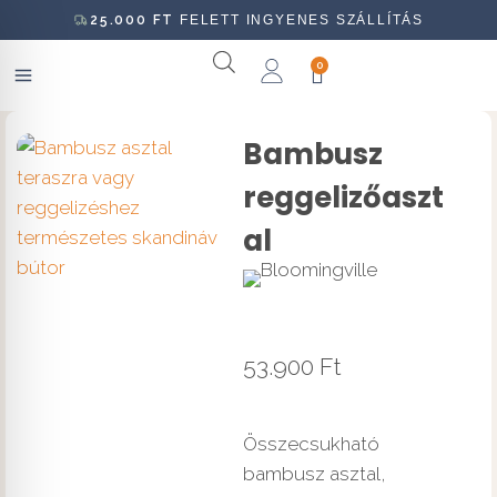
25.000
FT
FELETT INGYENES SZÁLLÍTÁS
0
Bambusz
reggelizőaszt
al
53.900
Ft
Összecsukható
bambusz asztal,