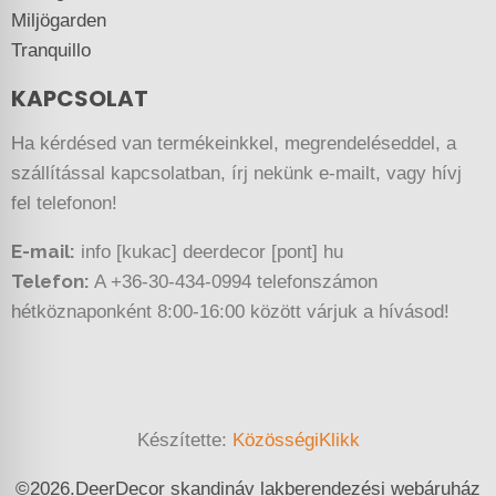
Miljögarden
Tranquillo
KAPCSOLAT
Ha kérdésed van termékeinkkel, megrendeléseddel, a
szállítással kapcsolatban, írj nekünk e-mailt, vagy hívj
fel telefonon!
E-mail:
info [kukac] deerdecor [pont] hu
Telefon:
A +36-30-434-0994 telefonszámon
hétköznaponként 8:00-16:00 között várjuk a hívásod!
Készítette:
KözösségiKlikk
©
2026.
DeerDecor skandináv lakberendezési webáruház