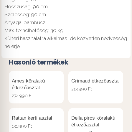
Hosszúság: 90 cm
Szélesség: 90 cm
Anyaga: bambusz
Max. terhelhetőség: 30 kg
Kültéri használatra alkalmas, de közvetlen nedvesség
ne érje.
Hasonló termékek
Ames köralakú
Grimaud étkezőasztal
étkezőasztal
213.990
Ft
274.990
Ft
Rattan kerti asztal
Della piros köralakú
étkezőasztal
131.990
Ft