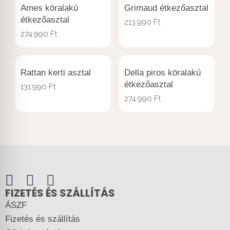
Ames köralakú
Grimaud étkezőasztal
étkezőasztal
213.990
Ft
274.990
Ft
Rattan kerti asztal
Della piros köralakú
étkezőasztal
131.990
Ft
274.990
Ft
FIZETÉS ÉS SZÁLLÍTÁS
ÁSZF
Fizetés és szállítás