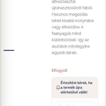
étkezőasztal
újrahasznosított fából.
Hasznos megoldás
lehet kisebb konyhába
vagy étkezőbe. A
faanyagok mind
különbözőek, így az
asztalok mindegyike
egyedi darab.
Elfogyott
Értesítést kérek, ha
a termék újra
elérhetővé válik!