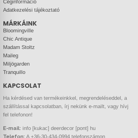
Céginformáció
Adatkezelési tájékoztató
MÁRKÁINK
Bloomingville
Chic Antique
Madam Stoltz
Maileg
Miljögarden
Tranquillo
KAPCSOLAT
Ha kérdésed van termékeinkkel, megrendeléseddel, a
szállítással kapcsolatban, írj nekünk e-mailt, vagy hívj
fel telefonon!
E-mail:
info [kukac] deerdecor [pont] hu
Telefon:
A +36-30-434-0994 telefonszámon