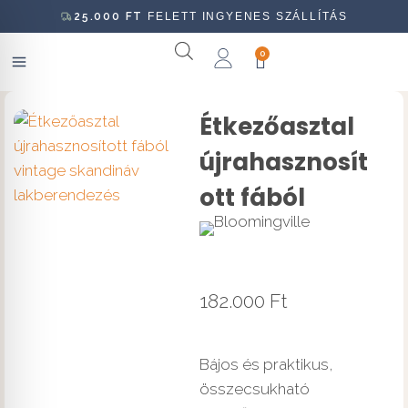
25.000
FT
FELETT INGYENES SZÁLLÍTÁS
0
Étkezőasztal
újrahasznosít
ott fából
182.000
Ft
Bájos és praktikus,
összecsukható