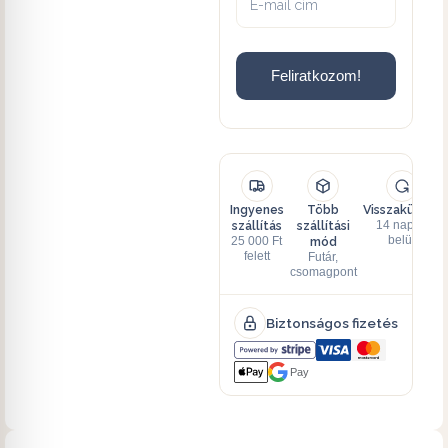
Feliratkozom!
Ingyenes
Több
Visszaküldés
szállítás
szállítási
14 napon
mód
belül
25 000 Ft
felett
Futár,
csomagpont
Biztonságos fizetés
Pay