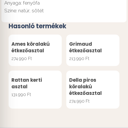
Anyaga: fenyőfa
Színe: natúr, sötét
Hasonló termékek
Ames köralakú
Grimaud
étkezőasztal
étkezőasztal
274.990
Ft
213.990
Ft
Rattan kerti
Della piros
asztal
köralakú
étkezőasztal
131.990
Ft
274.990
Ft