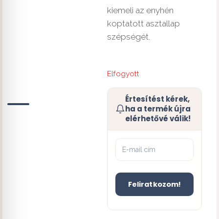
kiemeli az enyhén
koptatott asztallap
szépségét.
Elfogyott
Értesítést kérek,
ha a termék újra
elérhetővé válik!
Feliratkozom!