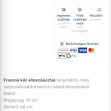
Ingyenes
Több
Visszaküldés
szállítás
szállítási
14 napon belül
25 000 Ft
mód
felett
Futár,
csomagpont
Biztonságos fizetés
Pay
Francia kör étkezőasztal
fenyőfából, mely
varázslatosabbá teszi a családi étkezéseket.
Méret
Magasság: 76 cm
Átmérő: 118 cm