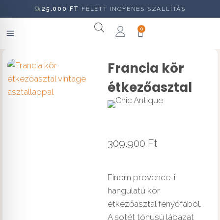
25.000
FT
FELETT INGYENES SZÁLLÍTÁS
0
Francia kör
étkezőasztal
309.900
Ft
Finom provence-i
hangulatú kör
étkezőasztal fenyőfából.
A sötét tónusú lábazat