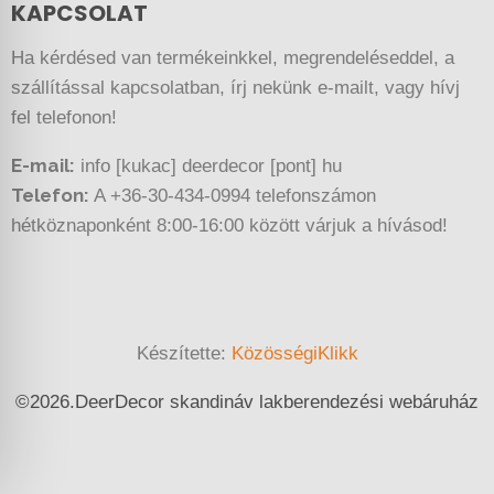
KAPCSOLAT
Ha kérdésed van termékeinkkel, megrendeléseddel, a
szállítással kapcsolatban, írj nekünk e-mailt, vagy hívj
fel telefonon!
E-mail:
info [kukac] deerdecor [pont] hu
Telefon:
A +36-30-434-0994 telefonszámon
hétköznaponként 8:00-16:00 között várjuk a hívásod!
Készítette:
KözösségiKlikk
©
2026.
DeerDecor skandináv lakberendezési webáruház