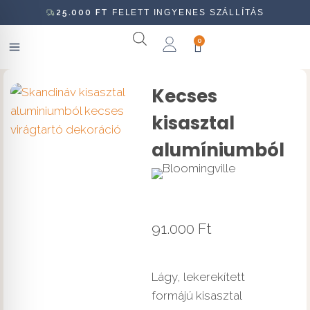
25.000
FT
FELETT INGYENES SZÁLLÍTÁS
0
Kecses
kisasztal
alumíniumból
91.000
Ft
Lágy, lekerekített
formájú kisasztal