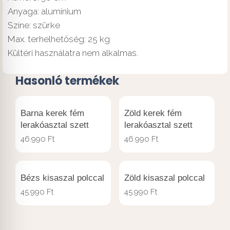
Anyaga: alumínium
Színe: szürke
Max. terhelhetőség: 25 kg
Kültéri használatra nem alkalmas.
Hasonló termékek
Barna kerek fém
Zöld kerek fém
lerakóasztal szett
lerakóasztal szett
46.990
Ft
46.990
Ft
Bézs kisaszal polccal
Zöld kisaszal polccal
45.990
Ft
45.990
Ft