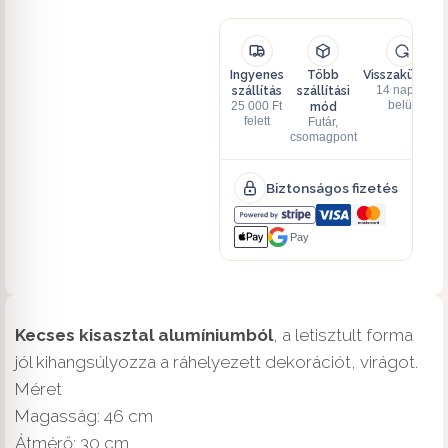
Ingyenes
Több
Visszaküldés
szállítás
szállítási
14 napon
mód
belül
25 000 Ft
felett
Futár,
csomagpont
Biztonságos fizetés
Pay
Kecses kisasztal alumíniumból
, a letisztult forma
jól kihangsúlyozza a ráhelyezett dekorációt, virágot.
Méret
Magasság: 46 cm
Átmérő: 30 cm