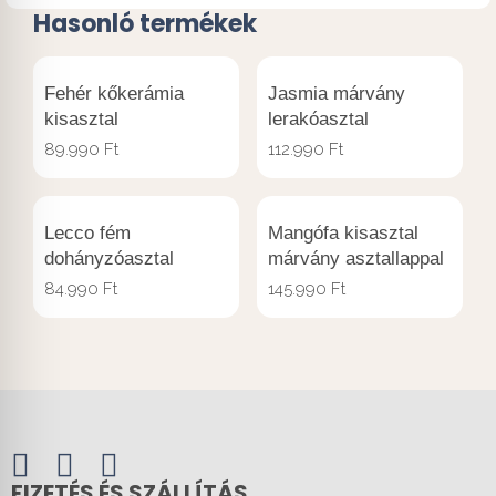
Hasonló termékek
Fehér kőkerámia
Jasmia márvány
kisasztal
lerakóasztal
89.990
Ft
112.990
Ft
Lecco fém
Mangófa kisasztal
dohányzóasztal
márvány asztallappal
84.990
Ft
145.990
Ft
FIZETÉS ÉS SZÁLLÍTÁS