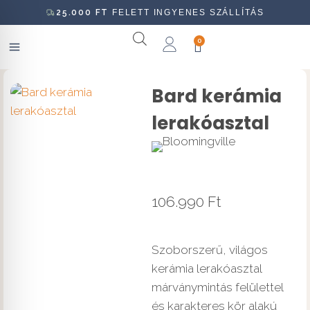
25.000
FT
FELETT INGYENES SZÁLLÍTÁS
0
Bard kerámia
lerakóasztal
106.990
Ft
Szoborszerű, világos
kerámia lerakóasztal
márványmintás felülettel
és karakteres kör alakú