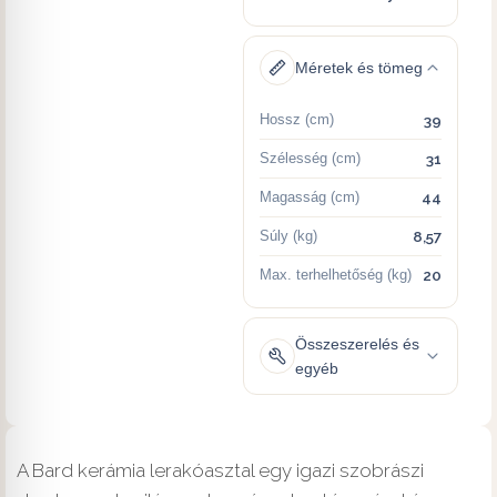
Méretek és tömeg
Hossz (cm)
39
Szélesség (cm)
31
Magasság (cm)
44
Súly (kg)
8,57
Max. terhelhetőség (kg)
20
Összeszerelés és
egyéb
A Bard kerámia lerakóasztal egy igazi szobrászi