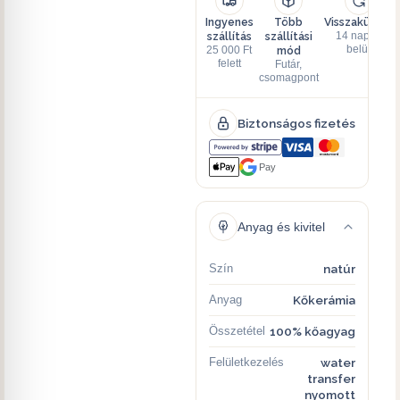
Ingyenes
Több
Visszaküldés
szállítás
szállítási
14 napon
mód
belül
25 000 Ft
felett
Futár,
csomagpont
Biztonságos fizetés
Pay
Anyag és kivitel
Szín
natúr
Anyag
Kőkerámia
Összetétel
100% kőagyag
Felületkezelés
water
transfer
nyomott