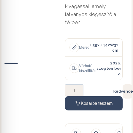
kivágással, amely
látványos kiegészítő a
térben.
L39xH44xW31
Méret
cm
2026.
Várható
szeptember
kiszállítás
2.
Kedvence
Kosárba teszem