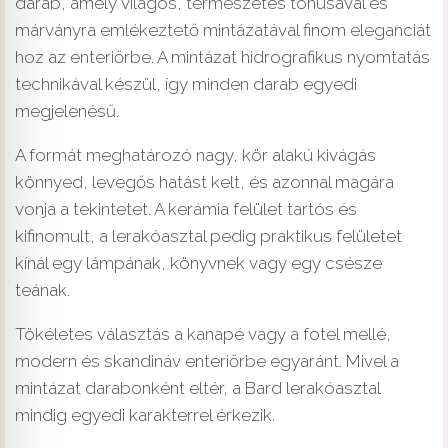
darab, amely világos, természetes tónusával és
márványra emlékeztető mintázatával finom eleganciát
hoz az enteriőrbe. A mintázat hidrografikus nyomtatás
technikával készül, így minden darab egyedi
megjelenésű.
A formát meghatározó nagy, kör alakú kivágás
könnyed, levegős hatást kelt, és azonnal magára
vonja a tekintetet. A kerámia felület tartós és
kifinomult, a lerakóasztal pedig praktikus felületet
kínál egy lámpának, könyvnek vagy egy csésze
teának.
Tökéletes választás a kanapé vagy a fotel mellé,
modern és skandináv enteriőrbe egyaránt. Mivel a
mintázat darabonként eltér, a Bard lerakóasztal
mindig egyedi karakterrel érkezik.