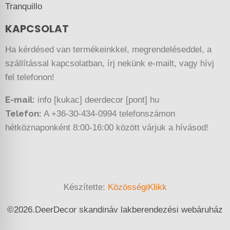
Tranquillo
KAPCSOLAT
Ha kérdésed van termékeinkkel, megrendeléseddel, a
szállítással kapcsolatban, írj nekünk e-mailt, vagy hívj
fel telefonon!
E-mail:
info [kukac] deerdecor [pont] hu
Telefon:
A +36-30-434-0994 telefonszámon
hétköznaponként 8:00-16:00 között várjuk a hívásod!
Készítette:
KözösségiKlikk
©
2026.
DeerDecor skandináv lakberendezési webáruház