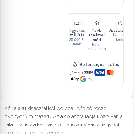
Ingyenes
Több
Visszaküldés
szállítás
szállítási
14 napon
mód
belül
25 000 Ft
felett
Futár,
csomagpont
Biztonságos fizetés
Pay
Kör alakú kisasztal két polccal. A felső része
gyönyörű mintázatú. Az alsó asztallapja közel van a
talajhoz, így alkalmas szobanövény vagy nagyobb
dekoráció elhelyezésére.