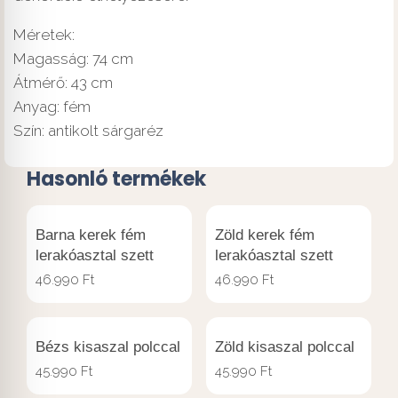
Méretek:
Magasság: 74 cm
Átmérő: 43 cm
Anyag: fém
Szín: antikolt sárgaréz
Hasonló termékek
Barna kerek fém
Zöld kerek fém
lerakóasztal szett
lerakóasztal szett
46.990
Ft
46.990
Ft
Bézs kisaszal polccal
Zöld kisaszal polccal
45.990
Ft
45.990
Ft