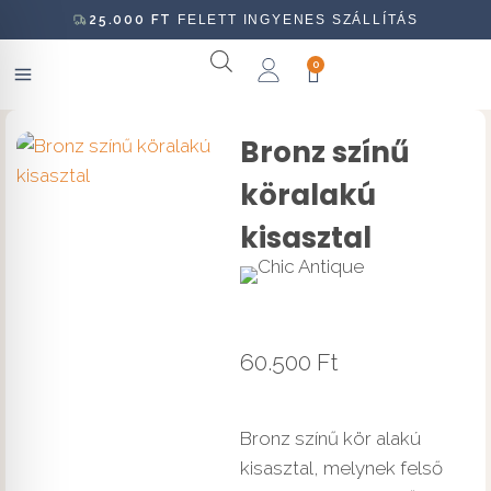
25.000
FT
FELETT INGYENES SZÁLLÍTÁS
0
Bronz színű
köralakú
kisasztal
60.500
Ft
Bronz színű kör alakú
kisasztal, melynek felső