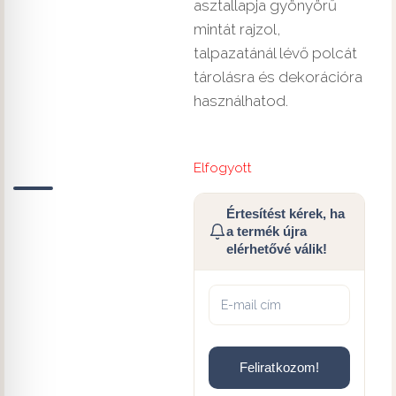
asztallapja gyönyörű
mintát rajzol,
talpazatánál lévő polcát
tárolásra és dekorációra
használhatod.
Elfogyott
Értesítést kérek, ha
a termék újra
elérhetővé válik!
Feliratkozom!