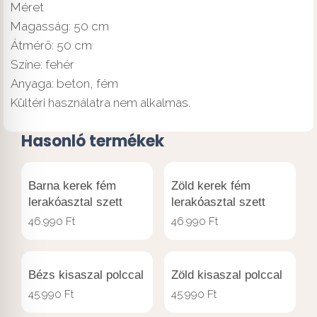
Méret
Magasság: 50 cm
Átmérő: 50 cm
Színe: fehér
Anyaga: beton, fém
Kültéri használatra nem alkalmas.
Hasonló termékek
Barna kerek fém
Zöld kerek fém
lerakóasztal szett
lerakóasztal szett
46.990
Ft
46.990
Ft
Bézs kisaszal polccal
Zöld kisaszal polccal
45.990
Ft
45.990
Ft