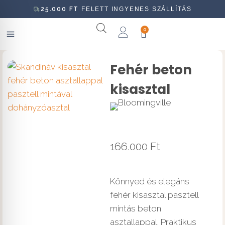
25.000
FT
FELETT INGYENES SZÁLLÍTÁS
0
Fehér beton
kisasztal
166.000
Ft
Könnyed és elegáns
fehér kisasztal pasztell
mintás beton
asztallappal. Praktikus