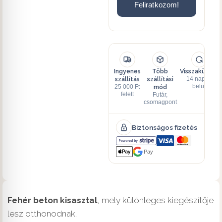
Feliratkozom!
Ingyenes
Több
Visszaküldés
szállítás
szállítási
14 napon
mód
belül
25 000 Ft
felett
Futár,
csomagpont
Biztonságos fizetés
Pay
Fehér beton kisasztal
, mely különleges kiegészítője
lesz otthonodnak.