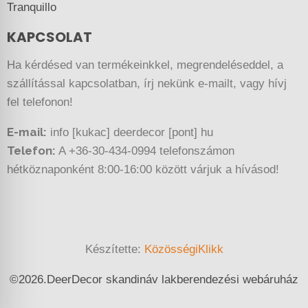
Tranquillo
KAPCSOLAT
Ha kérdésed van termékeinkkel, megrendeléseddel, a
szállítással kapcsolatban, írj nekünk e-mailt, vagy hívj
fel telefonon!
E-mail:
info [kukac] deerdecor [pont] hu
Telefon:
A +36-30-434-0994 telefonszámon
hétköznaponként 8:00-16:00 között várjuk a hívásod!
Készítette:
KözösségiKlikk
©
2026.
DeerDecor skandináv lakberendezési webáruház