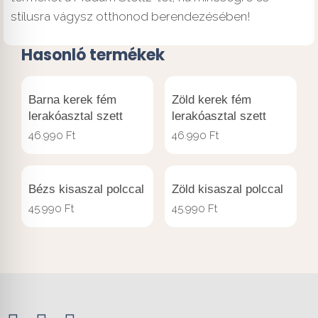
stílusra vágysz otthonod berendezésében!
Hasonló termékek
Barna kerek fém
Zöld kerek fém
lerakóasztal szett
lerakóasztal szett
46.990
Ft
46.990
Ft
Bézs kisaszal polccal
Zöld kisaszal polccal
45.990
Ft
45.990
Ft