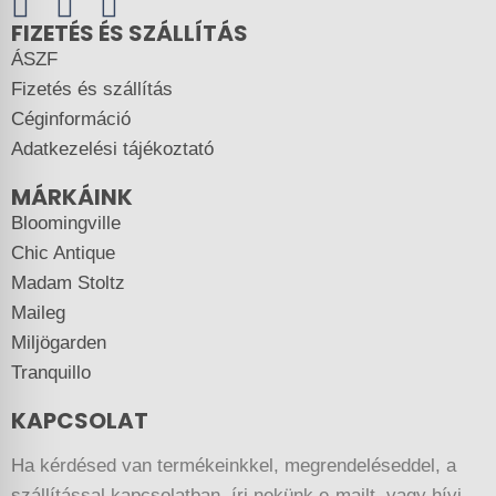
FIZETÉS ÉS SZÁLLÍTÁS
ÁSZF
Fizetés és szállítás
Céginformáció
Adatkezelési tájékoztató
MÁRKÁINK
Bloomingville
Chic Antique
Madam Stoltz
Maileg
Miljögarden
Tranquillo
KAPCSOLAT
Ha kérdésed van termékeinkkel, megrendeléseddel, a
szállítással kapcsolatban, írj nekünk e-mailt, vagy hívj