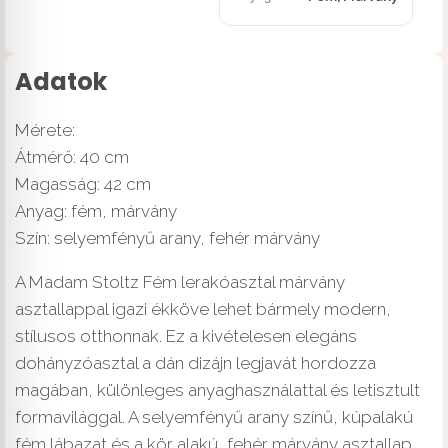
Adatok
Mérete:
Átmérő: 40 cm
Magasság: 42 cm
Anyag: fém, márvány
Szín: selyemfényű arany, fehér márvány
A Madam Stoltz Fém lerakóasztal márvány
asztallappal igazi ékköve lehet bármely modern,
stílusos otthonnak. Ez a kivételesen elegáns
dohányzóasztal a dán dizájn legjavát hordozza
magában, különleges anyaghasználattal és letisztult
formavilággal. A selyemfényű arany színű, kúpalakú
fém lábazat és a kör alakú, fehér márvány asztallap