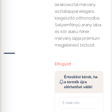
lerakóasztal márvány
asztallappal elegáns
kiegészítő otthonodba.
Selyemfényű arany lába
és kör alakú fehér
márvány lapja prémium
megjelenést biztosít.
Elfogyott
Értesítést kérek, ha
a termék újra
elérhetővé válik!