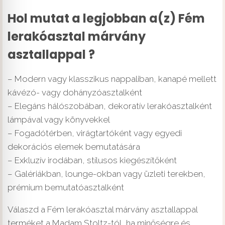
Hol mutat a legjobban a(z) Fém
lerakóasztal márvány
asztallappal ?
– Modern vagy klasszikus nappaliban, kanapé mellett
kávézó- vagy dohányzóasztalként
– Elegáns hálószobában, dekoratív lerakóasztalként
lámpával vagy könyvekkel
– Fogadótérben, virágtartóként vagy egyedi
dekorációs elemek bemutatására
– Exkluzív irodában, stílusos kiegészítőként
– Galériákban, lounge-okban vagy üzleti terekben,
prémium bemutatóasztalként
Válaszd a Fém lerakóasztal márvány asztallappal
terméket a Madam Stoltz-tól, ha minőségre és