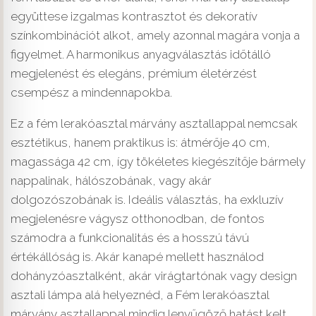
együttese izgalmas kontrasztot és dekoratív
színkombinációt alkot, amely azonnal magára vonja a
figyelmet. A harmonikus anyagválasztás időtálló
megjelenést és elegáns, prémium életérzést
csempész a mindennapokba.
Ez a fém lerakóasztal márvány asztallappal nemcsak
esztétikus, hanem praktikus is: átmérője 40 cm,
magassága 42 cm, így tökéletes kiegészítője bármely
nappalinak, hálószobának, vagy akár
dolgozószobának is. Ideális választás, ha exkluzív
megjelenésre vágysz otthonodban, de fontos
számodra a funkcionalitás és a hosszú távú
értékállóság is. Akár kanapé mellett használod
dohányzóasztalként, akár virágtartónak vagy design
asztali lámpa alá helyeznéd, a Fém lerakóasztal
márvány asztallappal mindig lenyűgöző hatást kelt.