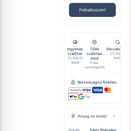
Feliratkozom!
Ingyenes
Több
Visszaküldés
szállítás
szállítási
14 napon
mód
belül
25 000 Ft
felett
Futár,
csomagpont
Biztonságos fizetés
Pay
Anyag és kivitel
Anyag
Fém, Márvány