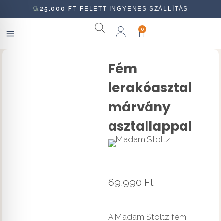
25.000
FT
FELETT INGYENES SZÁLLÍTÁS
0
Fém
lerakóasztal
márvány
asztallappal
69.990
Ft
A Madam Stoltz fém