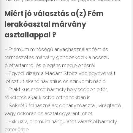
Miért jó választás a(z) Fém
lerakóasztal márvány
asztallappal ?
– Prémium minőségű anyaghasználat: fém és
természetes márvány gondoskodik a hosszú
élettartamról és elegáns megjelenésről
– Egyedi dizájn: a Madam Stoltz védjegyévé vált
letisztult skandináv stílus és színkombináció
– Praktikus méret: bármely helyiségben elfér,
tökéletes akár kisebb otthonokban is
– Sokrétű felhasználás: dohányzóasztal, virágtartó,
vagy dekorációs asztal egyaránt lehet
– Exkluzív, prémium hangulatot varázsol bármely
enteriőrbe