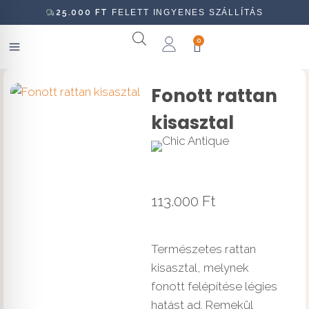
25.000
FT
FELETT INGYENES SZÁLLÍTÁS
0
Fonott rattan
kisasztal
113.000
Ft
Természetes rattan
kisasztal, melynek
fonott felépítése légies
hatást ad. Remekül