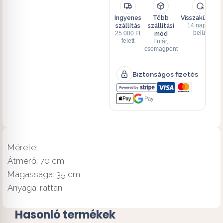
Ingyenes
Több
Visszaküldés
szállítás
szállítási
14 napon
mód
belül
25 000 Ft
felett
Futár,
csomagpont
Biztonságos fizetés
Pay
Mérete:
Átmérő: 70 cm
Magassága: 35 cm
Anyaga: rattan
Hasonló termékek