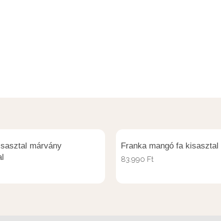
isasztal márvány
Franka mangó fa kisasztal
al
83.990
Ft