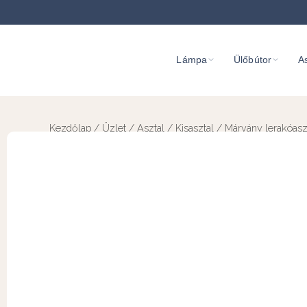
Lámpa
Ülőbútor
As
Kezdőlap
/
Üzlet
/
Asztal
/
Kisasztal
/ Márvány lerakóasz