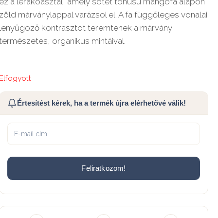
ez a lerakóasztal, amely sötét tónusú mangófa alapon
zöld márványlappal varázsol el. A fa függőleges vonalai
lenyűgöző kontrasztot teremtenek a márvány
természetes, organikus mintáival.
Elfogyott
Értesítést kérek, ha a termék újra elérhetővé válik!
Feliratkozom!