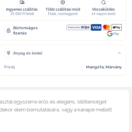
Ingyenes szállítás
Több szállítási mód
Visszaküldés
25 000 Ft felett
Futár, csomagpont
14 napon belül
Biztonságos
fizetés
Pay
Anyag és kivitel
Anyag
Mangófa, Márvány
asztal egyszerre erős és elegáns, időtlenséget
dekor elem bemutatására, vagy a kanapé mellett