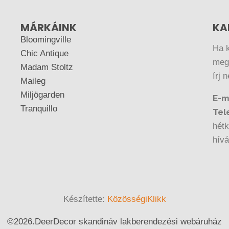
MÁRKÁINK
KA
Bloomingville
Ha 
Chic Antique
megr
Madam Stoltz
írj 
Maileg
Miljögarden
E-m
Tranquillo
Tel
hétk
hív
Készítette:
KözösségiKlikk
©
2026.
DeerDecor skandináv lakberendezési webáruház