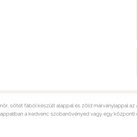
ör, sötét fából készült alappal és zöld márványlappal az 
nappaliban a kedvenc szobanövényed vagy egy központi 