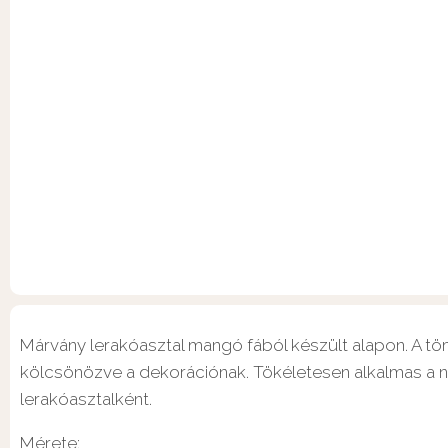
Márvány lerakóasztal mangó fából készült alapon. A töm
kölcsönözve a dekorációnak. Tökéletesen alkalmas a 
lerakóasztalként.
Mérete: