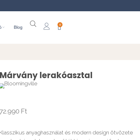
0
ó
Blog
Márvány lerakóasztal
72.990
Ft
Klasszikus anyaghasználat és modern design ötvözete