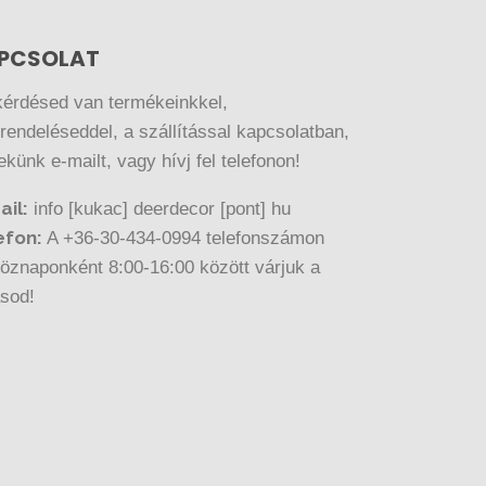
PCSOLAT
kérdésed van termékeinkkel,
endeléseddel, a szállítással kapcsolatban,
nekünk e-mailt, vagy hívj fel telefonon!
ail:
info [kukac] deerdecor [pont] hu
efon:
A +36-30-434-0994 telefonszámon
öznaponként 8:00-16:00 között várjuk a
ásod!