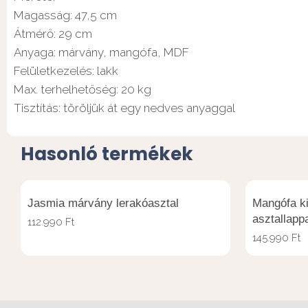
Magasság: 47,5 cm
Átmérő: 29 cm
Anyaga: márvány, mangófa, MDF
Felületkezelés: lakk
Max. terhelhetőség: 20 kg
Tisztítás: töröljük át egy nedves anyaggal
Hasonló termékek
Jasmia márvány lerakóasztal
Mangófa k
asztallapp
112.990
Ft
145.990
Ft