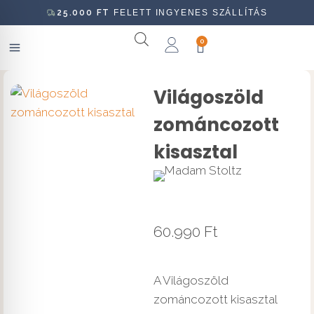
25.000
FT
FELETT INGYENES SZÁLLÍTÁS
0
Világoszöld
zománcozott
kisasztal
60.990
Ft
A Világoszöld
zománcozott kisasztal