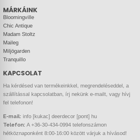
MÁRKÁINK
Bloomingville
Chic Antique
Madam Stoltz
Maileg
Miljögarden
Tranquillo
KAPCSOLAT
Ha kérdésed van termékeinkkel, megrendeléseddel, a
szállítással kapcsolatban, írj nekünk e-mailt, vagy hívj
fel telefonon!
E-mail:
info [kukac] deerdecor [pont] hu
Telefon:
A +36-30-434-0994 telefonszámon
hétköznaponként 8:00-16:00 között várjuk a hívásod!