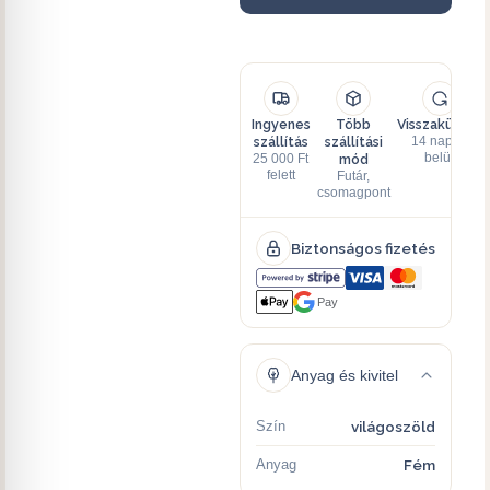
Ingyenes
Több
Visszaküldés
szállítás
szállítási
14 napon
mód
belül
25 000 Ft
felett
Futár,
csomagpont
Biztonságos fizetés
Pay
Anyag és kivitel
Szín
világoszöld
Anyag
Fém