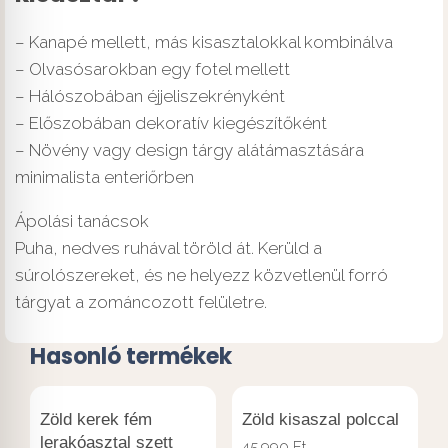
– Kanapé mellett, más kisasztalokkal kombinálva
– Olvasósarokban egy fotel mellett
– Hálószobában éjjeliszekrényként
– Előszobában dekoratív kiegészítőként
– Növény vagy design tárgy alátámasztására
minimalista enteriőrben
Ápolási tanácsok
Puha, nedves ruhával töröld át. Kerüld a
súrolószereket, és ne helyezz közvetlenül forró
tárgyat a zománcozott felületre.
Hasonló termékek
Zöld kerek fém
Zöld kisaszal polccal
lerakóasztal szett
45.990
Ft