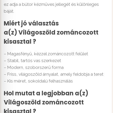
ez adja a bútor kézműves jellegét és különleges
báját.
Miért jó választás
a(z) Világoszöld zománcozott
kisasztal ?
– Magasfényű, kézzel zománcozott felület
– Stabil, tartós vas szerkezet
– Modern, szoborszerű forma
– Friss, világoszöld árnyalat, amely feldobja a teret
– Kis méret, sokoldalú felhasználás
Hol mutat a legjobban a(z)
Világoszöld zománcozott
kisasztal ?