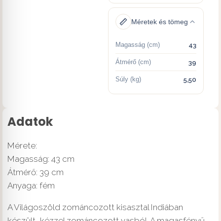
Méretek és tömeg
Magasság (cm)
43
Átmérő (cm)
39
Súly (kg)
5,50
Adatok
Mérete:
Magasság: 43 cm
Átmérő: 39 cm
Anyaga: fém
A Világoszöld zománcozott kisasztal Indiában
készült, kézzel zománcozott vasból. A magasfényű,