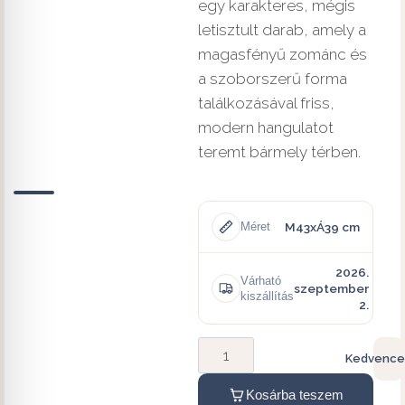
egy karakteres, mégis
letisztult darab, amely a
magasfényű zománc és
a szoborszerű forma
találkozásával friss,
modern hangulatot
teremt bármely térben.
M43xÁ39 cm
Méret
2026.
Várható
szeptember
kiszállítás
2.
Kedvence
Kosárba teszem