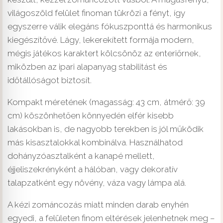
világoszöld felület finoman tükrözi a fényt, így
egyszerre válik elegáns fókuszponttá és harmonikus
kiegészítővé. Lágy, lekerekített formája modern,
mégis játékos karaktert kölcsönöz az enteriőrnek,
miközben az ipari alapanyag stabilitást és
időtállóságot biztosít.
Kompakt méretének (magasság: 43 cm, átmérő: 39
cm) köszönhetően könnyedén elfér kisebb
lakásokban is, de nagyobb terekben is jól működik
más kisasztalokkal kombinálva. Használhatod
dohányzóasztalként a kanapé mellett,
éjjeliszekrényként a hálóban, vagy dekoratív
talapzatként egy növény, váza vagy lámpa alá.
A kézi zománcozás miatt minden darab enyhén
egyedi, a felületen finom eltérések jelenhetnek meg –