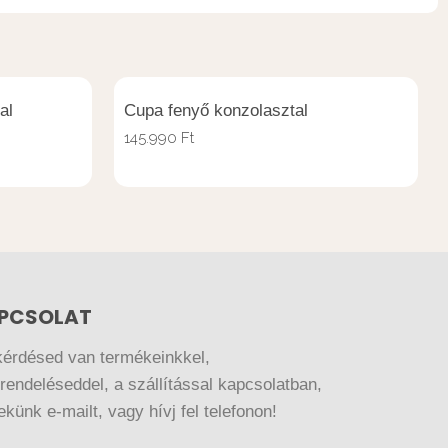
al
Cupa fenyő konzolasztal
145.990
Ft
PCSOLAT
kérdésed van termékeinkkel,
endeléseddel, a szállítással kapcsolatban,
nekünk e-mailt, vagy hívj fel telefonon!