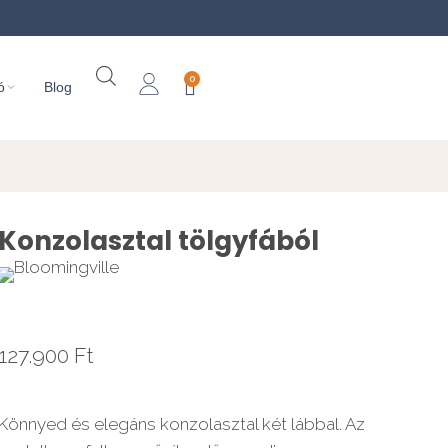
0
ó
Blog
Konzolasztal tölgyfából
127.900
Ft
Könnyed és elegáns konzolasztal két lábbal. Az