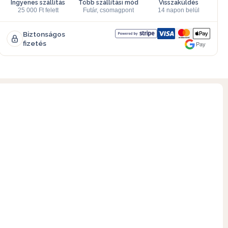
Ingyenes szállítás
Több szállítási mód
Visszaküldés
25 000 Ft felett
Futár, csomagpont
14 napon belül
Biztonságos
fizetés
Pay