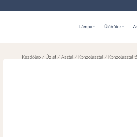
Lámpa
Ülőbútor
As
Kezdőlap
/
Üzlet
/
Asztal
/
Konzolasztal
/ Konzolasztal t