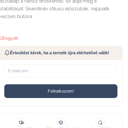
asztallap a falhoz erősítendő, ez adja meg a
stabilitását. Skandináv stílusú előszobák, nappalik
kecses bútora.
Elfogyott
Értesítést kérek, ha a termék újra elérhetővé válik!
Feliratkozom!