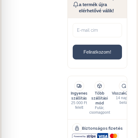
a termék újra
elérhetővé válik!
Feliratkozom!
Ingyenes
Több
Visszaküldés
szállítás
szállítási
14 napon
mód
belül
25 000 Ft
felett
Futár,
csomagpont
Biztonságos fizetés