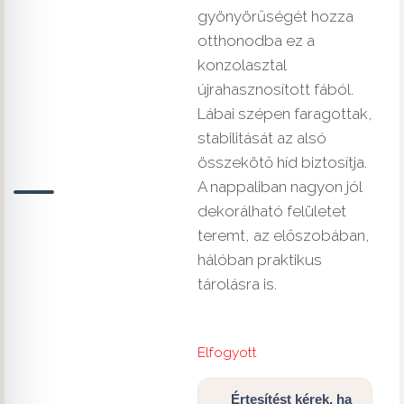
gyönyörűségét hozza
otthonodba ez a
konzolasztal
újrahasznosított fából.
Lábai szépen faragottak,
stabilitását az alsó
összekötő híd biztosítja.
A nappaliban nagyon jól
dekorálható felületet
teremt, az előszobában,
hálóban praktikus
tárolásra is.
Elfogyott
Értesítést kérek, ha