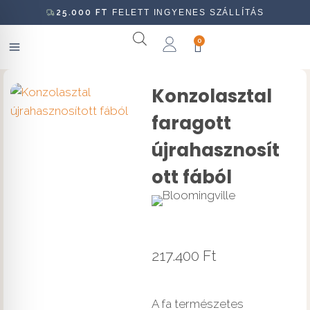
25.000
FT
FELETT INGYENES SZÁLLÍTÁS
0
Konzolasztal
faragott
újrahasznosít
ott fából
217.400
Ft
A fa természetes