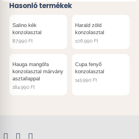
Hasonló termékek
Salino kék
Harald zöld
konzolasztal
konzolasztal
87.990
Ft
106.990
Ft
Hauga mangófa
Cupa fenyő
konzolasztal márvány
konzolasztal
asztallappal
145.990
Ft
184.990
Ft