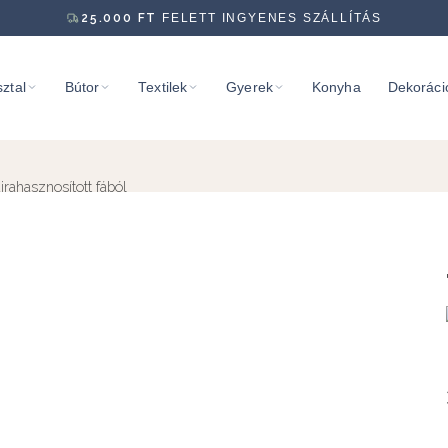
25.000
FT
FELETT INGYENES SZÁLLÍTÁS
ztal
Bútor
Textilek
Gyerek
Konyha
Dekoráci
rahasznosított fából