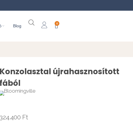
0
ó
Blog
Konzolasztal újrahasznosított
fából
324.400
Ft