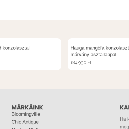
d konzolasztal
Hauga mangófa konzolaszt
márvány asztallappal
184.990
Ft
MÁRKÁINK
KA
Bloomingville
Ha 
Chic Antique
megr