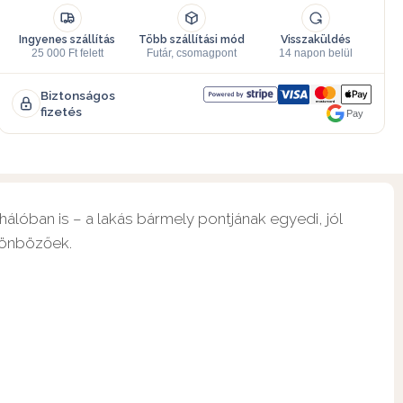
Ingyenes szállítás
Több szállítási mód
Visszaküldés
25 000 Ft felett
Futár, csomagpont
14 napon belül
Biztonságos
fizetés
Pay
álóban is – a lakás bármely pontjának egyedi, jól
ülönbözőek.