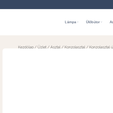
Lámpa
Ülőbútor
As
Kezdőlap
/
Üzlet
/
Asztal
/
Konzolasztal
/ Konzolasztal új