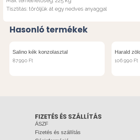
Max. terhelhetőség: 225 kg
Tisztítás: töröljük át egy nedves anyaggal
Hasonló termékek
Salino kék konzolasztal
Harald zöl
87.990
Ft
106.990
Ft
FIZETÉS ÉS SZÁLLÍTÁS
ÁSZF
Fizetés és szállítás