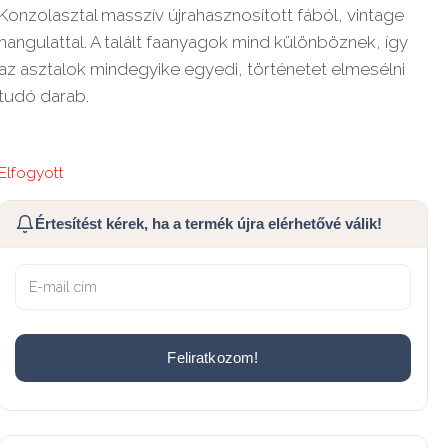
Konzolasztal masszív újrahasznosított fából, vintage
hangulattal. A talált faanyagok mind különböznek, így
az asztalok mindegyike egyedi, történetet elmesélni
tudó darab.
Elfogyott
Értesítést kérek, ha a termék újra elérhetővé válik!
Feliratkozom!