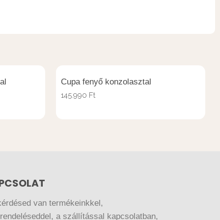
al
Cupa fenyő konzolasztal
145.990
Ft
PCSOLAT
kérdésed van termékeinkkel,
endeléseddel, a szállítással kapcsolatban,