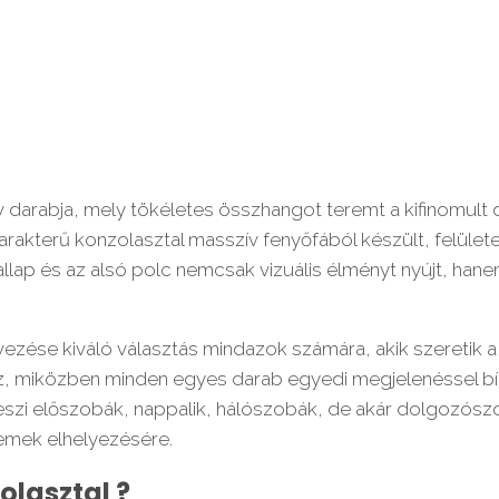
ív darabja, mely tökéletes összhangot teremt a kifinomult 
rakterű konzolasztal masszív fenyőfából készült, felülete
lap és az alsó polc nemcsak vizuális élményt nyújt, hanem 
rvezése kiváló választás mindazok számára, akik szeretik
roz, miközben minden egyes darab egyedi megjelenéssel bí
szi előszobák, nappalik, hálószobák, de akár dolgozószo
lemek elhelyezésére.
olasztal ?