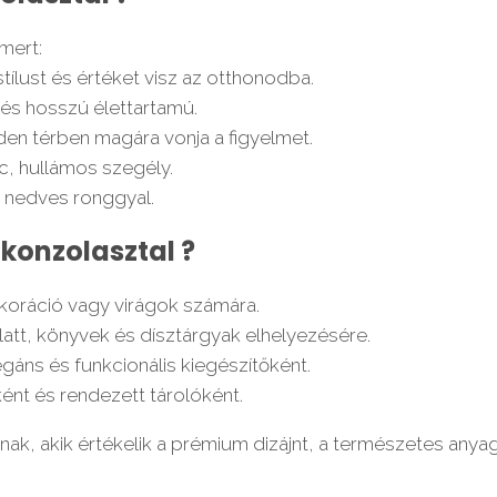
mert:
ílust és értéket visz az otthonodba.
 és hosszú élettartamú.
nden térben magára vonja a figyelmet.
olc, hullámos szegély.
y nedves ronggyal.
 konzolasztal ?
koráció vagy virágok számára.
latt, könyvek és dísztárgyak elhelyezésére.
egáns és funkcionális kiegészítőként.
nt és rendezett tárolóként.
nak, akik értékelik a prémium dizájnt, a természetes anya