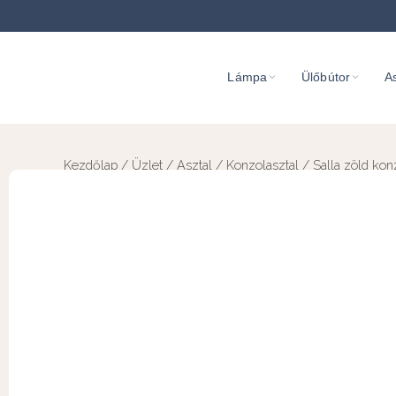
Lámpa
Ülőbútor
As
Kezdőlap
/
Üzlet
/
Asztal
/
Konzolasztal
/ Salla zöld kon