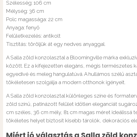
Szélesség: 106 cm
Mélység: 36 cm
Polc magassága: 22 cm
Anyaga: fenyő
Felületkezelés: antikolt
Tisztítás: töröljük át egy nedves anyaggal.
A Salla zöld konzolasztal a Bloomingville márka exkluz
között. Ez a kifejezetten elegáns, mégis természetes ka
egyedivé és meleg hangulatúvá. A hullámos szélű asztal
tökéletesen szolgálja a modern otthonok igényeit.
A Salla zöld konzolasztal különleges színe és formate
zöld színű, patinázott felület időtlen eleganciát sugá
cm széles, 36 cm mély, 81 cm magas méret ideálissá te
tökéletes helyet biztosít kisebb tárolók, dekorációs e
Miért jó választás a Salla zöld konz