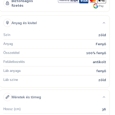
Biztonságos
fizetés
Pay
Anyag és kivitel
Szín
zöld
Anyag
Fenyő
Összetétel
100% fenyő
Felületkezelés
antikolt
Láb anyaga
fenyő
Láb színe
zöld
Méretek és tömeg
Hossz (cm)
36