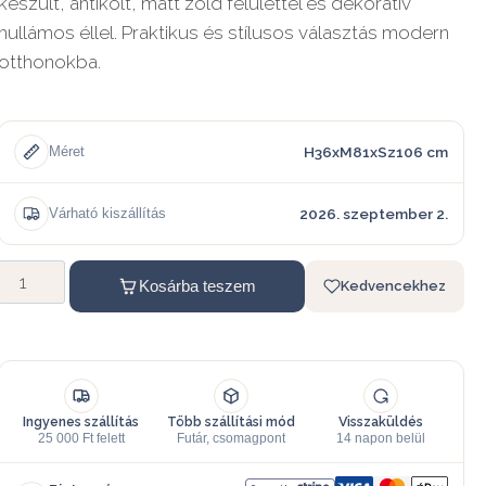
készült, antikolt, matt zöld felülettel és dekoratív
hullámos éllel. Praktikus és stílusos választás modern
otthonokba.
H36xM81xSz106 cm
Méret
2026. szeptember 2.
Várható kiszállítás
Kosárba teszem
Kedvencekhez
Ingyenes szállítás
Több szállítási mód
Visszaküldés
25 000 Ft felett
Futár, csomagpont
14 napon belül