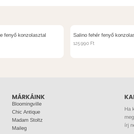
e fenyő konzolasztal
Salino fehér fenyő konzola
125.990
Ft
MÁRKÁINK
KA
Bloomingville
Ha 
Chic Antique
megr
Madam Stoltz
írj 
Maileg