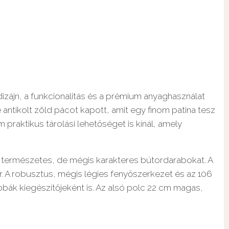
dizájn, a funkcionalitás és a prémium anyaghasználat
 antikolt zöld pácot kapott, amit egy finom patina tesz
praktikus tárolási lehetőséget is kínál, amely
 a természetes, de mégis karakteres bútordarabokat. A
r. A robusztus, mégis légies fenyőszerkezet és az 106
bák kiegészítőjeként is. Az alsó polc 22 cm magas,