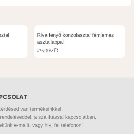
sztal
Riva fenyő konzolasztal fémlemez
asztallappal
135.990
Ft
PCSOLAT
kérdésed van termékeinkkel,
endeléseddel, a szállítással kapcsolatban,
nekünk e-mailt, vagy hívj fel telefonon!