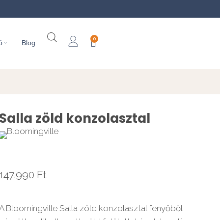
0
ó
Blog
Salla zöld konzolasztal
147.990
Ft
A Bloomingville Salla zöld konzolasztal fenyőből