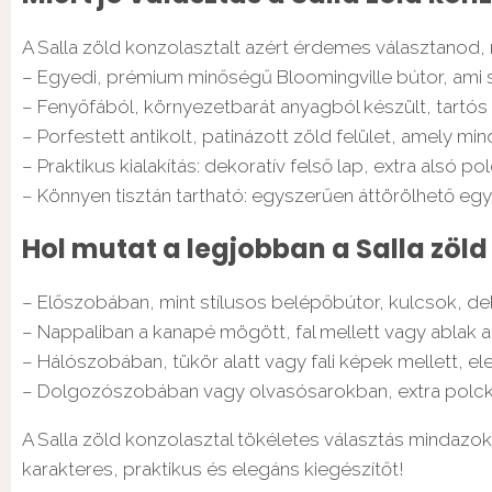
A Salla zöld konzolasztalt azért érdemes választanod, 
– Egyedi, prémium minőségű Bloomingville bútor, ami st
– Fenyőfából, környezetbarát anyagból készült, tartós
– Porfestett antikolt, patinázott zöld felület, amely mi
– Praktikus kialakítás: dekoratív felső lap, extra alsó p
– Könnyen tisztán tartható: egyszerűen áttörölhető eg
Hol mutat a legjobban a Salla zöld
– Előszobában, mint stílusos belépőbútor, kulcsok, de
– Nappaliban a kanapé mögött, fal mellett vagy ablak a
– Hálószobában, tükör alatt vagy fali képek mellett, el
– Dolgozószobában vagy olvasósarokban, extra polcké
A Salla zöld konzolasztal tökéletes választás mindazok
karakteres, praktikus és elegáns kiegészítőt!