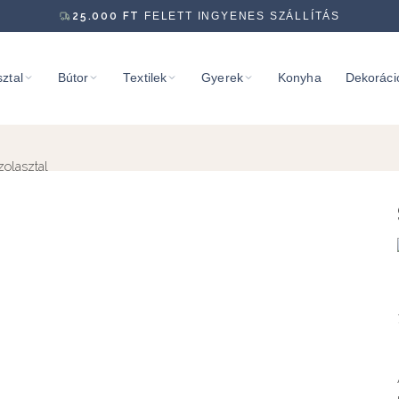
25.000
FT
FELETT INGYENES SZÁLLÍTÁS
ztal
Bútor
Textilek
Gyerek
Konyha
Dekoráci
zolasztal