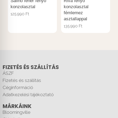
Salino fehér fenyő
Riva fenyő
konzolasztal
konzolasztal
fémlemez
125.990
Ft
asztallappal
135.990
Ft
FIZETÉS ÉS SZÁLLÍTÁS
ÁSZF
Fizetés és szállítás
Céginformáció
Adatkezelési tájékoztató
MÁRKÁINK
Bloomingville