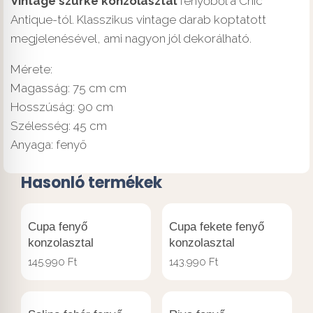
Vintage szürke konzolasztal
fenyőből a Chic
Antique-tól. Klasszikus vintage darab koptatott
megjelenésével, ami nagyon jól dekorálható.
Mérete:
Magasság: 75 cm cm
Hosszúság: 90 cm
Szélesség: 45 cm
Anyaga: fenyő
Hasonló termékek
Cupa fenyő
Cupa fekete fenyő
konzolasztal
konzolasztal
145.990
Ft
143.990
Ft