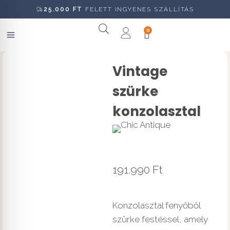
25.000
FT
FELETT INGYENES SZÁLLÍTÁS
0
Vintage
szürke
konzolasztal
191.990
Ft
Konzolasztal fenyőből
szürke festéssel, amely