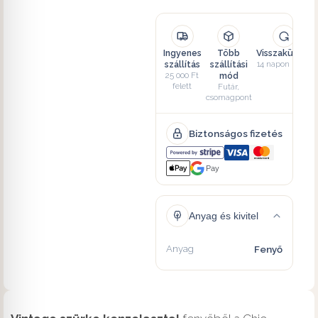
Ingyenes
Több
Visszaküldés
szállítás
szállítási
14 napon belül
25 000 Ft
mód
felett
Futár,
csomagpont
Biztonságos fizetés
Pay
Anyag és kivitel
Anyag
Fenyő