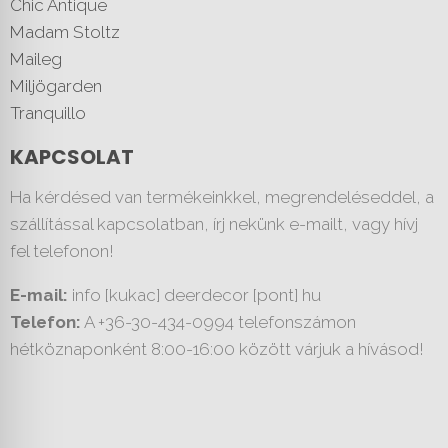
Chic Antique
Madam Stoltz
Maileg
Miljögarden
Tranquillo
KAPCSOLAT
Ha kérdésed van termékeinkkel, megrendeléseddel, a
szállítással kapcsolatban, írj nekünk e-mailt, vagy hívj
fel telefonon!
E-mail:
info [kukac] deerdecor [pont] hu
Telefon:
A +36-30-434-0994 telefonszámon
hétköznaponként 8:00-16:00 között várjuk a hívásod!