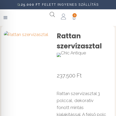
25.000
FT
FELETT INGYENES SZÁLLÍTÁS
0
Rattan
szervízasztal
237.500
Ft
Rattan szervízasztal 3
polccal, dekoratív
fonott mintás
kialakítással. A felső polc