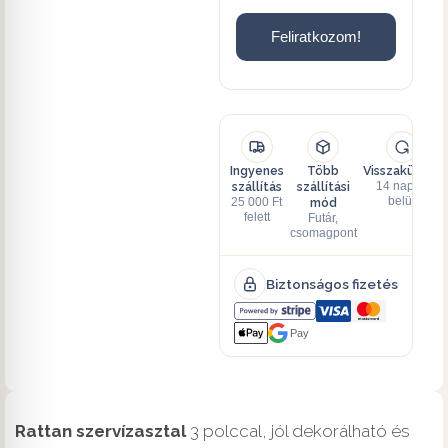
Feliratkozom!
Ingyenes
Több
Visszaküldés
szállítás
szállítási
14 napon
mód
belül
25 000 Ft
felett
Futár,
csomagpont
Biztonságos fizetés
Pay
Rattan szervízasztal
3 polccal, jól dekorálható és