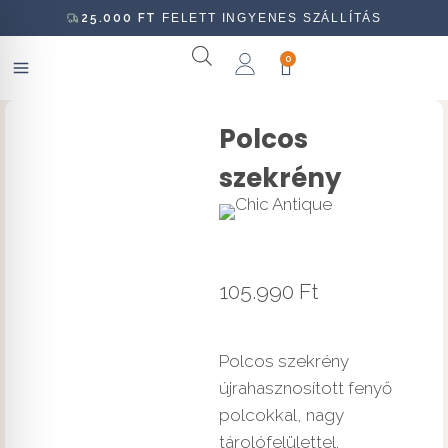
25.000
FT
FELETT INGYENES SZÁLLÍTÁS
0
Polcos
szekrény
105.990
Ft
Polcos szekrény
újrahasznosított fenyő
polcokkal, nagy
tárolófelülettel.