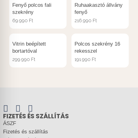
Fenyő polcos fali
Ruhaakasztó állvány
szekrény
fenyő
69.990
Ft
216.990
Ft
Vitrin beépített
Polcos szekrény 16
bortartóval
rekesszel
299.990
Ft
191.990
Ft
FIZETÉS ÉS SZÁLLÍTÁS
ÁSZF
Fizetés és szállítás