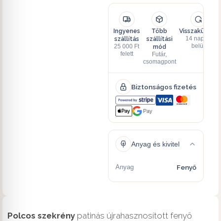
Ingyenes
Több
Visszaküldés
szállítás
szállítási
14 napon
mód
belül
25 000 Ft
felett
Futár,
csomagpont
Biztonságos fizetés
Pay
Anyag és kivitel
Anyag
Fenyő
Polcos szekrény
patinás újrahasznosított fenyő