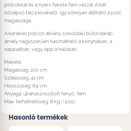
polcokkal és a nyers fekete fém vázzal. A két
középső tálca kivehető, így könnyen állítható a polc
magassága.
A kerekes polcos állvány sokoldalú bútordarab,
amely nagyszerűen használható a konyhában, a
nappaliban, vagy épp a hálóban.
Mérete:
Magasság: 100 cm
Szélesség: 41 cm
Hosszúság: 64 cm
Anyaga: újrahasznosított fenyő, fém
Max. terhelhetőség: 8 kg / polc
Hasonló termékek