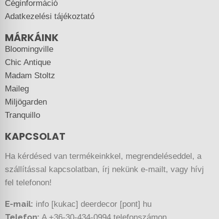
Céginformáció
Adatkezelési tájékoztató
MÁRKÁINK
Bloomingville
Chic Antique
Madam Stoltz
Maileg
Miljögarden
Tranquillo
KAPCSOLAT
Ha kérdésed van termékeinkkel, megrendeléseddel, a
szállítással kapcsolatban, írj nekünk e-mailt, vagy hívj
fel telefonon!
E-mail:
info [kukac] deerdecor [pont] hu
Telefon:
A +36-30-434-0994 telefonszámon