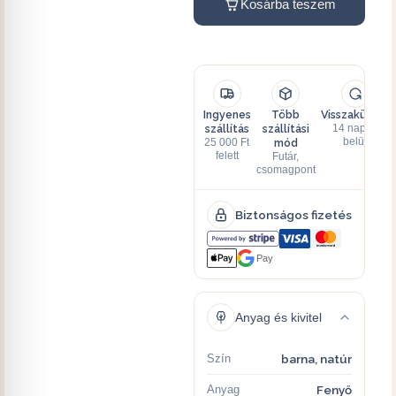
Kosárba teszem
Ingyenes
Több
Visszaküldés
szállítás
szállítási
14 napon
mód
belül
25 000 Ft
felett
Futár,
csomagpont
Biztonságos fizetés
Pay
Anyag és kivitel
Szín
barna, natúr
Anyag
Fenyő