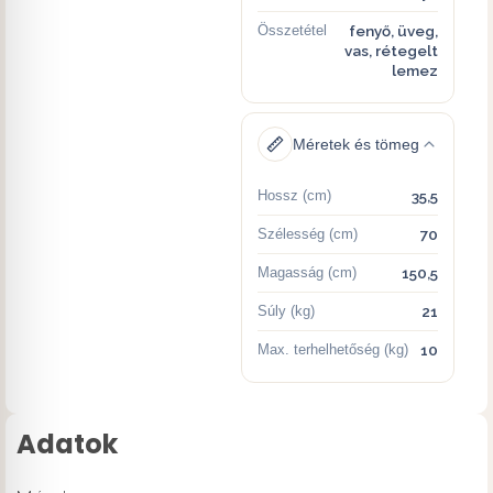
Összetétel
fenyő, üveg,
vas, rétegelt
lemez
Méretek és tömeg
Hossz (cm)
35,5
Szélesség (cm)
70
Magasság (cm)
150,5
Súly (kg)
21
Max. terhelhetőség (kg)
10
Adatok