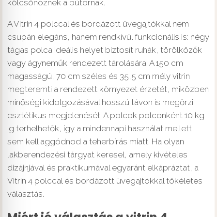
kölcsönöznek a bútornak.
A Vitrin 4 polccal és bordázott üvegajtókkal nem
csupán elegáns, hanem rendkívül funkcionális is: négy
tágas polca ideális helyet biztosít ruhák, törölközők
vagy ágyneműk rendezett tárolására. A 150 cm
magasságú, 70 cm széles és 35,5 cm mély vitrin
megteremti a rendezett környezet érzetét, miközben
minőségi kidolgozásával hosszú távon is megőrzi
esztétikus megjelenését. A polcok polconként 10 kg-
ig terhelhetők, így a mindennapi használat mellett
sem kell aggódnod a teherbírás miatt. Ha olyan
lakberendezési tárgyat keresel, amely kivételes
dizájnjával és praktikumával egyaránt elkápráztat, a
Vitrin 4 polccal és bordázott üvegajtókkal tökéletes
választás.