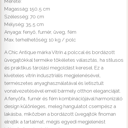
Mérete:
Magasság: 150,5 cm
Szélesség: 70 cm
Mélység: 35,5 cm
Anyaga: fenyő, furnér, üveg, fém
Max. terhelhetőség: 10 kg / polc
A Chic Antique márka Vitrin 4 polccal és bordázott
üvegajtókkal terméke tökéletes választás, ha stílusos
és praktikus tárolási megoldást keresel. Ez a
kivételes vitrin indusztriális megjelenésével,
természetes anyaghasználatával és letisztult
vonalvezetésével emeli bármely otthon eleganciáját.
A fenyőfa, furnér és fém kombinációjával harmonizáló
design különleges, meleg hangulatot csempész a
lakásba, miközben a bordázott üvegajtók finoman
elrejtik a tartalmat, mégis egyedi megjelenést