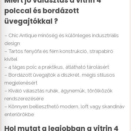
Miért jó választás a vitrin 4
polccal és bordázott
üvegajtókkal ?
– Chic Antique minőség és különleges indusztriális
design
– Tartós fenyőfa és fém konstrukció, strapabíró
kivitel
– 4 tágas polc a praktikus, átlátható tárolásért
– Bordázott üvegajtók a diszkrét, mégis stílusos
megjelenésért
– Kiváló választás ruhák, ágyneműk, törölközők
rendszerezésére
– Könnyen beilleszthető modern, loft vagy skandináv
enteriőrökbe
Hol mutat a legjobban a vitrin 4