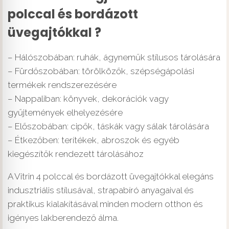
polccal és bordázott
üvegajtókkal ?
– Hálószobában: ruhák, ágyneműk stílusos tárolására
– Fürdőszobában: törölközők, szépségápolási
termékek rendszerezésére
– Nappaliban: könyvek, dekorációk vagy
gyűjtemények elhelyezésére
– Előszobában: cipők, táskák vagy sálak tárolására
– Étkezőben: terítékek, abroszok és egyéb
kiegészítők rendezett tárolásához
A Vitrin 4 polccal és bordázott üvegajtókkal elegáns
indusztriális stílusával, strapabíró anyagaival és
praktikus kialakításával minden modern otthon és
igényes lakberendező álma.