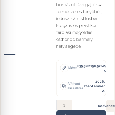
bordázott üvegajtókkal,
természetes fenyőből,
indusztriális stílusban.
Elegáns és praktikus
tárolási megoldás
otthonod bármely
helyiségébe.
H35,5xM150,5xSz70
Méret
cm
2026.
Várható
szeptember
kiszállítás
2.
Kedvence