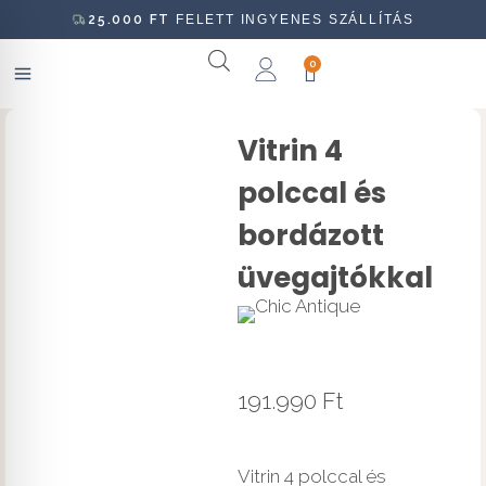
25.000
FT
FELETT INGYENES SZÁLLÍTÁS
0
Vitrin 4
polccal és
bordázott
üvegajtókkal
191.990
Ft
Vitrin 4 polccal és