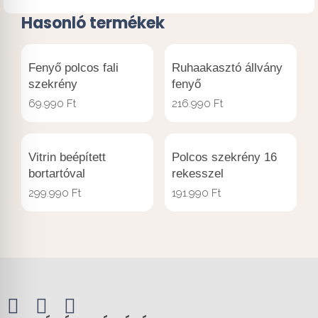
Hasonló termékek
Fenyő polcos fali
Ruhaakasztó állvány
szekrény
fenyő
69.990
Ft
216.990
Ft
Vitrin beépített
Polcos szekrény 16
bortartóval
rekesszel
299.990
Ft
191.990
Ft