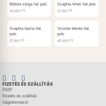
Bibiola sárga fali polc
Graphia fehér fali polc
29.990
Ft
57.990
Ft
Graphia barna fali
Vicente fekete fali
polc
polc
57.990
Ft
46.990
Ft
FIZETÉS ÉS SZÁLLÍTÁS
ÁSZF
Fizetés és szállítás
Céginformáció