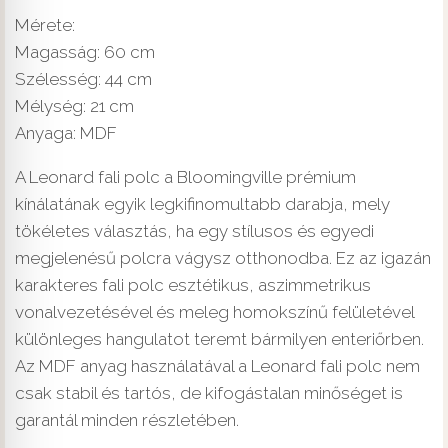
Mérete:
Magasság: 60 cm
Szélesség: 44 cm
Mélység: 21 cm
Anyaga: MDF
A Leonard fali polc a Bloomingville prémium
kínálatának egyik legkifinomultabb darabja, mely
tökéletes választás, ha egy stílusos és egyedi
megjelenésű polcra vágysz otthonodba. Ez az igazán
karakteres fali polc esztétikus, aszimmetrikus
vonalvezetésével és meleg homokszínű felületével
különleges hangulatot teremt bármilyen enteriőrben.
Az MDF anyag használatával a Leonard fali polc nem
csak stabil és tartós, de kifogástalan minőséget is
garantál minden részletében.