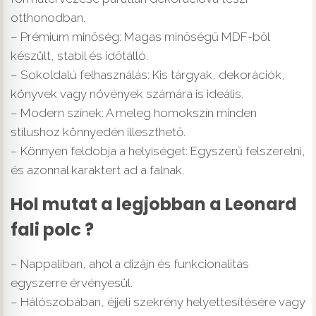
otthonodban.
– Prémium minőség: Magas minőségű MDF-ből
készült, stabil és időtálló.
– Sokoldalú felhasználás: Kis tárgyak, dekorációk,
könyvek vagy növények számára is ideális.
– Modern színek: A meleg homokszín minden
stílushoz könnyedén illeszthető.
– Könnyen feldobja a helyiséget: Egyszerű felszerelni,
és azonnal karaktert ad a falnak.
Hol mutat a legjobban a Leonard
fali polc ?
– Nappaliban, ahol a dizájn és funkcionalitás
egyszerre érvényesül.
– Hálószobában, éjjeli szekrény helyettesítésére vagy