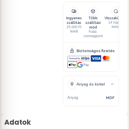
Ingyenes
Több
Visszaküldés
szállítás
szállítási
14 napon
mód
belül
25 000 Ft
felett
Futár,
csomagpont
Biztonságos fizetés
Pay
Anyag és kivitel
Anyag
MDF
Adatok