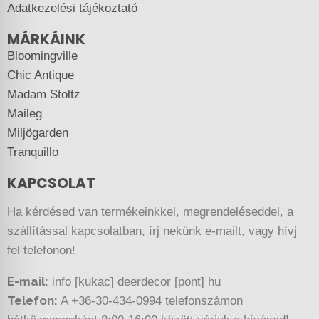
Adatkezelési tájékoztató
MÁRKÁINK
Bloomingville
Chic Antique
Madam Stoltz
Maileg
Miljögarden
Tranquillo
KAPCSOLAT
Ha kérdésed van termékeinkkel, megrendeléseddel, a
szállítással kapcsolatban, írj nekünk e-mailt, vagy hívj
fel telefonon!
E-mail:
info [kukac] deerdecor [pont] hu
Telefon:
A +36-30-434-0994 telefonszámon