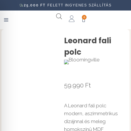
25.000
FT
FELETT INGYENES SZÁLLÍTÁS
0
Leonard fali
polc
59.990
Ft
A Leonard fali polc
modern, aszimmetrikus
dizájnnal és meleg
homokszínű MDF