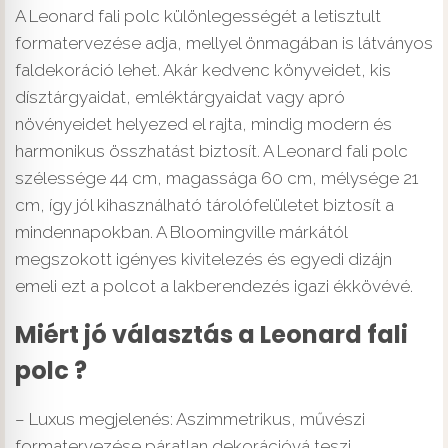
A Leonard fali polc különlegességét a letisztult
formatervezése adja, mellyel önmagában is látványos
faldekoráció lehet. Akár kedvenc könyveidet, kis
dísztárgyaidat, emléktárgyaidat vagy apró
növényeidet helyezed el rajta, mindig modern és
harmonikus összhatást biztosít. A Leonard fali polc
szélessége 44 cm, magassága 60 cm, mélysége 21
cm, így jól kihasználható tárolófelületet biztosít a
mindennapokban. A Bloomingville márkától
megszokott igényes kivitelezés és egyedi dizájn
emeli ezt a polcot a lakberendezés igazi ékkövévé.
Miért jó választás a Leonard fali
polc ?
– Luxus megjelenés: Aszimmetrikus, művészi
formatervezése páratlan dekorációvá teszi