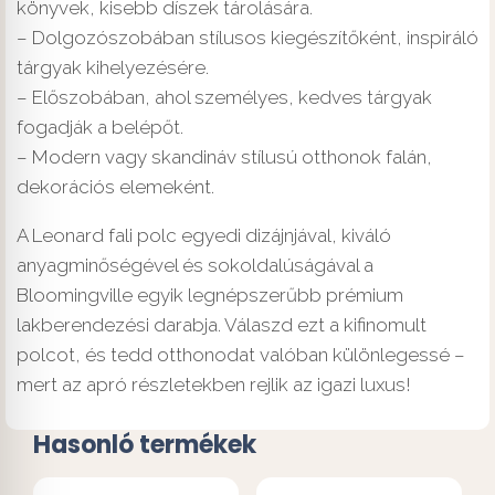
könyvek, kisebb díszek tárolására.
– Dolgozószobában stílusos kiegészítőként, inspiráló
tárgyak kihelyezésére.
– Előszobában, ahol személyes, kedves tárgyak
fogadják a belépőt.
– Modern vagy skandináv stílusú otthonok falán,
dekorációs elemeként.
A Leonard fali polc egyedi dizájnjával, kiváló
anyagminőségével és sokoldalúságával a
Bloomingville egyik legnépszerűbb prémium
lakberendezési darabja. Válaszd ezt a kifinomult
polcot, és tedd otthonodat valóban különlegessé –
mert az apró részletekben rejlik az igazi luxus!
Hasonló termékek