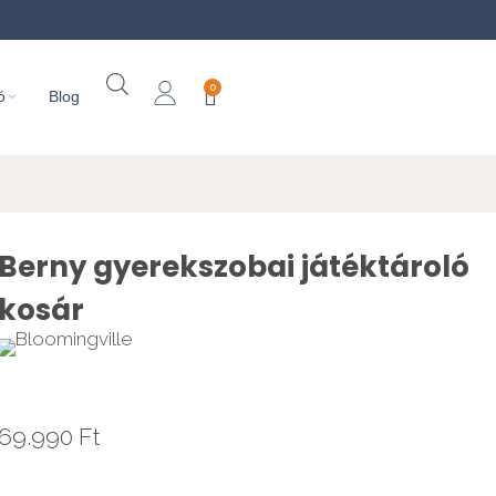
0
ó
Blog
Berny gyerekszobai játéktároló
kosár
69.990
Ft