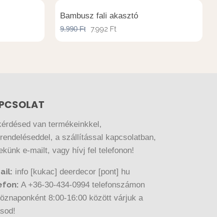
Bambusz fali akasztó
9.990
Ft
7.992
Ft
PCSOLAT
kérdésed van termékeinkkel,
endeléseddel, a szállítással kapcsolatban,
nekünk e-mailt, vagy hívj fel telefonon!
ail:
info [kukac] deerdecor [pont] hu
efon:
A +36-30-434-0994 telefonszámon
öznaponként 8:00-16:00 között várjuk a
ásod!