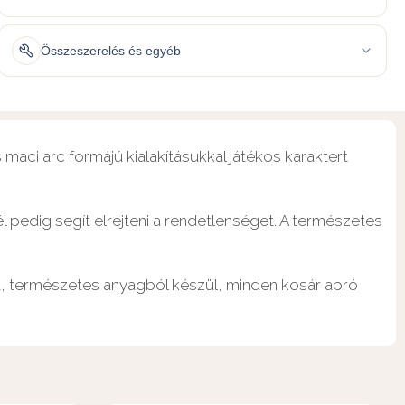
Összeszerelés és egyéb
 maci arc formájú kialakításukkal játékos karaktert
 pedig segít elrejteni a rendetlenséget. A természetes
nt, természetes anyagból készül, minden kosár apró