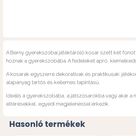
A Berny gyerekszobai játéktároló kosár szett két fonott
hoznak a gyerekszobába. A fedeleket apró, kiemelkedő f
A kosarak egyszerre dekoratívak és praktikusak: játéko
alapanyag tartós és kellemes tapintású.
Ideális a gyerekszobába, a játszósarokba vagy akár a 
eltérésekkel, egyedi megjelenéssel érkezik.
Hasonló termékek