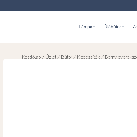
Lámpa
Ülőbútor
As
Kezdőlap
/
Üzlet
/
Bútor
/
Kiegészítők
/ Berny gyerekszob