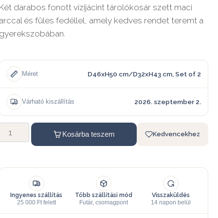
Két darabos fonott vízijácint tárolókosár szett maci
arccal és füles fedéllel, amely kedves rendet teremt a
gyerekszobában.
D46xH50 cm/D32xH43 cm, Set of 2
Méret
2026. szeptember 2.
Várható kiszállítás
Kosárba teszem
Kedvencekhez
Ingyenes szállítás
Több szállítási mód
Visszaküldés
25 000 Ft felett
Futár, csomagpont
14 napon belül