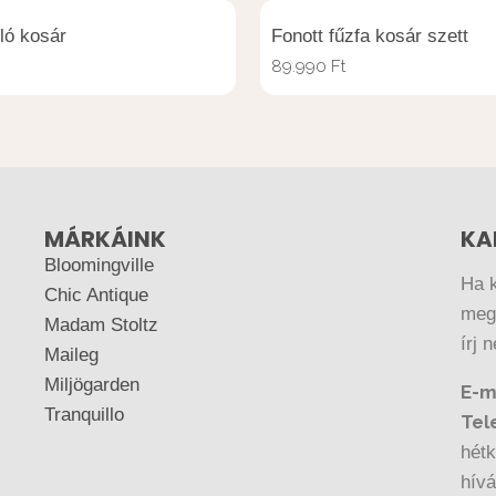
ló kosár
Fonott fűzfa kosár szett
89.990
Ft
MÁRKÁINK
KA
Bloomingville
Ha 
Chic Antique
megr
Madam Stoltz
írj 
Maileg
Miljögarden
E-m
Tranquillo
Tel
hétk
hív