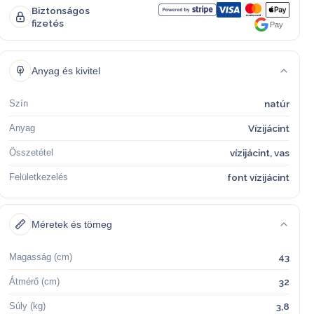
Biztonságos
fizetés
Pay
Anyag és kivitel
Szín
natúr
Anyag
Vízijácint
Összetétel
vízijácint, vas
Felületkezelés
font vízijácint
Méretek és tömeg
Magasság (cm)
43
Átmérő (cm)
32
Súly (kg)
3,8