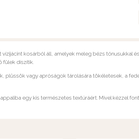
 vízijácint kosárból áll, amelyek meleg bézs tónusukkal és
ülek díszítik.
k, plüssök vagy apróságok tárolására tökéletesek, a fedél
nappaliba egy kis természetes textúráért. Mivel kézzel fo