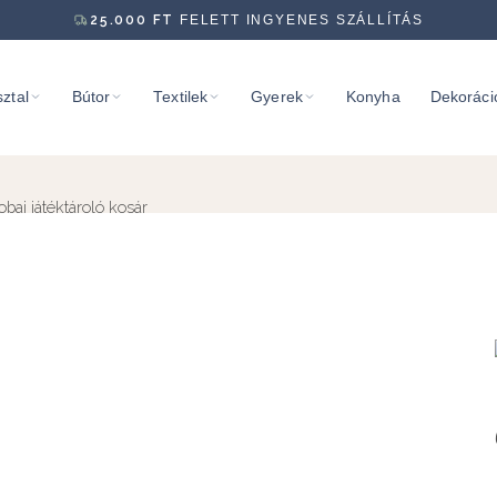
25.000
FT
FELETT INGYENES SZÁLLÍTÁS
ztal
Bútor
Textilek
Gyerek
Konyha
Dekoráci
ai játéktároló kosár