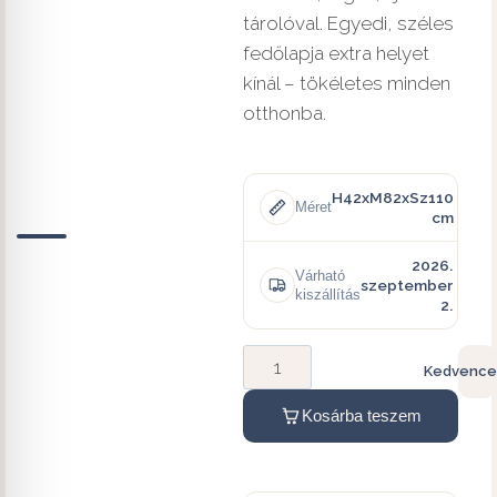
tárolóval. Egyedi, széles
fedőlapja extra helyet
kínál – tökéletes minden
otthonba.
H42xM82xSz110
Méret
cm
2026.
Várható
szeptember
kiszállítás
2.
Kedvence
Kosárba teszem