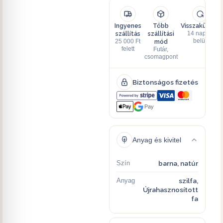
Ingyenes
Több
Visszaküldés
szállítás
szállítási
14 napon
mód
belül
25 000 Ft
felett
Futár,
csomagpont
Biztonságos fizetés
Pay
Anyag és kivitel
Szín
barna, natúr
Anyag
szilfa,
Újrahasznosított
fa