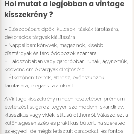
Hol mutat a legjobban a vintage
kisszekrény ?
– Előszobában: cipők, kulcsok, táskák tárolására,
dekorációs tárgyak kiállítására
– Nappaliban: könyvek, magazinok, kisebb
dísztárgyak és tárolódobozok számára
– Hálószobában vagy gardróbban: ruhák, ágyneműk,
kedvenc emléktárgyak elrejtésére
– Étkezőben: teríték, abrosz, evőeszközök
tárolására, elegáns tálalóként
A Vintage kisszekrény minden részletében prémium
életérzést sugároz, legyen szó modern, skandináv,
klasszikus vagy vidéki stílusú otthonról. Válaszd ezt a
különlegesen szép és praktikus bútort, ha szereted
az egyedi, de mégis letisztult darabokat, és fontos