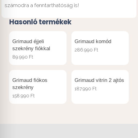
számodra a fenntarthatóság is!
Hasonló termékek
Grimaud éjjeli
Grimaud komód
szekrény fiókkal
286.990
Ft
89.990
Ft
Grimaud fiókos
Grimaud vitrin 2 ajtós
szekrény
187.990
Ft
158.990
Ft