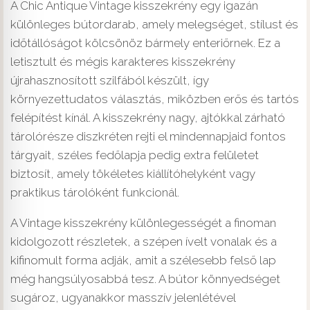
A Chic Antique Vintage kisszekrény egy igazán
különleges bútordarab, amely melegséget, stílust és
időtállóságot kölcsönöz bármely enteriőrnek. Ez a
letisztult és mégis karakteres kisszekrény
újrahasznosított szilfából készült, így
környezettudatos választás, miközben erős és tartós
felépítést kínál. A kisszekrény nagy, ajtókkal zárható
tárolórésze diszkréten rejti el mindennapjaid fontos
tárgyait, széles fedőlapja pedig extra felületet
biztosít, amely tökéletes kiállítóhelyként vagy
praktikus tárolóként funkcionál.
A Vintage kisszekrény különlegességét a finoman
kidolgozott részletek, a szépen ívelt vonalak és a
kifinomult forma adják, amit a szélesebb felső lap
még hangsúlyosabbá tesz. A bútor könnyedséget
sugároz, ugyanakkor masszív jelenlétével