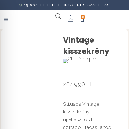
25.000
FT
FELETT INGYENES SZÁLLÍTÁS
0
Vintage
kisszekrény
204.990
Ft
Stílusos Vintage
kisszekrény
újrahasznosított
szilfából, tágas, ajtós