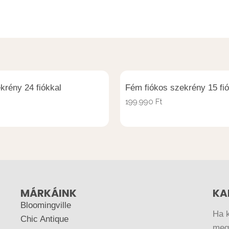
krény 24 fiókkal
Fém fiókos szekrény 15 fió
199.990
Ft
MÁRKÁINK
KA
Bloomingville
Ha 
Chic Antique
megr