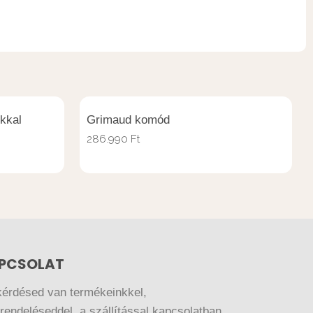
kkal
Grimaud komód
286.990
Ft
PCSOLAT
kérdésed van termékeinkkel,
endeléseddel, a szállítással kapcsolatban,