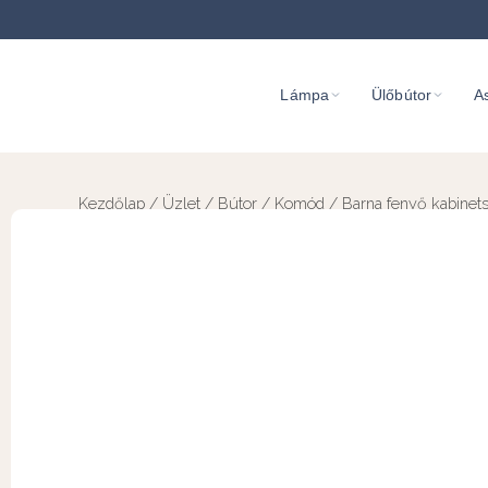
Lámpa
Ülőbútor
As
Kezdőlap
/
Üzlet
/
Bútor
/
Komód
/ Barna fenyő kabinet