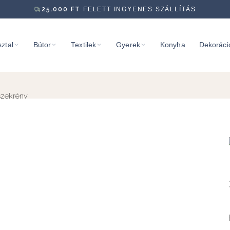
25.000
FT
FELETT INGYENES SZÁLLÍTÁS
ztal
Bútor
Textilek
Gyerek
Konyha
Dekoráci
szekrény