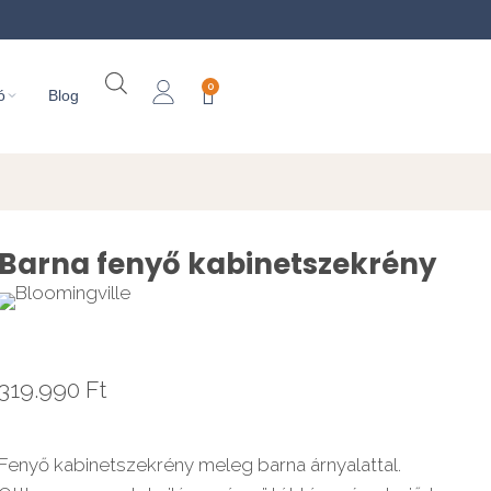
0
ó
Blog
Barna fenyő kabinetszekrény
319.990
Ft
Fenyő kabinetszekrény meleg barna árnyalattal.