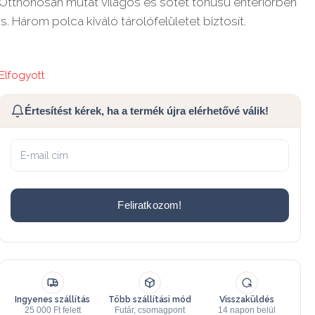
Otthonosan mutat világos és sötét tónusú enteriőrben
is. Három polca kiváló tárolófelületet biztosít.
Elfogyott
Értesítést kérek, ha a termék újra elérhetővé válik!
Feliratkozom!
Ingyenes szállítás
Több szállítási mód
Visszaküldés
25 000 Ft felett
Futár, csomagpont
14 napon belül