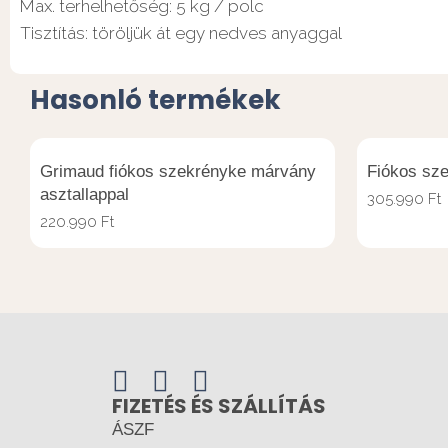
Max. terhelhetőség: 5 kg / polc
Tisztítás: töröljük át egy nedves anyaggal
Hasonló termékek
Grimaud fiókos szekrényke márvány
Fiókos sze
asztallappal
305.990
Ft
220.990
Ft
FIZETÉS ÉS SZÁLLÍTÁS
ÁSZF