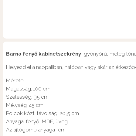
Barna fenyő kabinetszekrény
, gyönyörű, meleg tónu
Helyezd el a nappaliban, hálóban vagy akár az étkezőben
Mérete:
Magasság: 100 cm
Szélesség: 95 cm
Mélység: 45 cm
Polcok közti távolság: 20,5 cm
Anyaga: fenyő, MDF, üveg
Az ajtógomb anyaga fém.